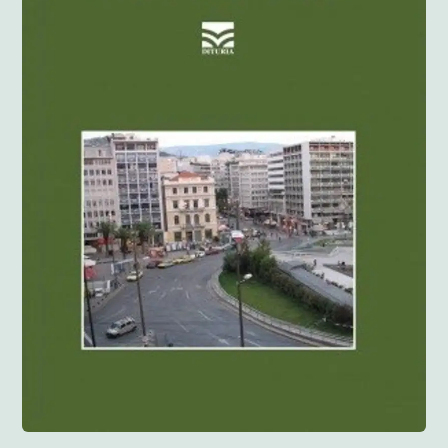
Anglisht
Ditarë
Evente
Blog