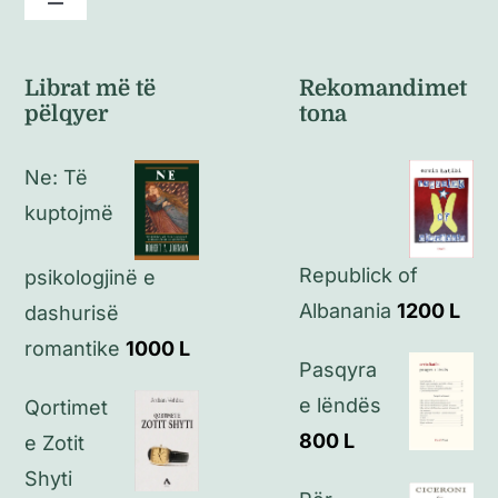
Toggle
Navigation
Kushte të përgjithshme
Librat më të
Rekomandimet
pëlqyer
tona
Politikat e kthimeve
Ne: Të
Politikat e privatësisë
kuptojmë
Republick of
Kontakt
psikologjinë e
Albanania
1200
L
dashurisë
romantike
1000
L
Pasqyra
e lëndës
Qortimet
800
L
e Zotit
Shyti