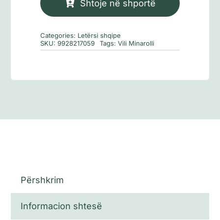
kafenenë
Shtoje në shportë
e
Benit
Categories:
Letërsi shqipe
në
SKU:
9928217059
Tags:
Vili Minarolli
sheshin
Omonia
Përshkrim
Informacion shtesë