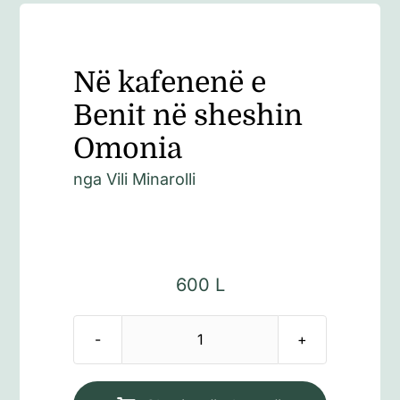
Në kafenenë e
Benit në sheshin
Omonia
nga Vili Minarolli
600
L
Sasi
Në