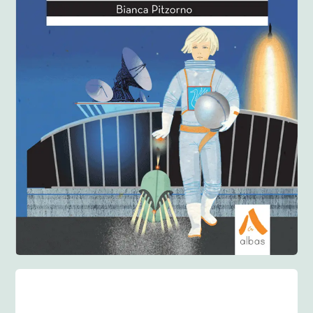
Anglisht
Ditarë
Evente
Blog