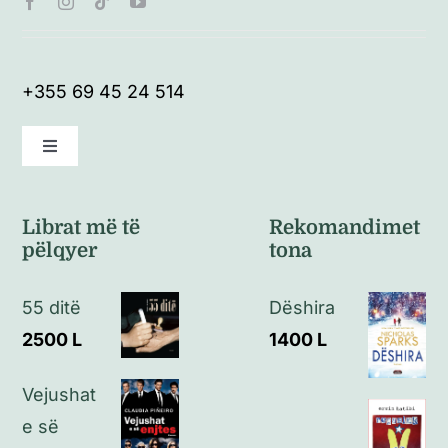
+355 69 45 24 514
Toggle
Navigation
Kushte të përgjithshme
Librat më të
Rekomandimet
pëlqyer
tona
Politikat e kthimeve
55 ditë
Dëshira
Politikat e privatësisë
2500
L
1400
L
Vejushat
Kontakt
e së