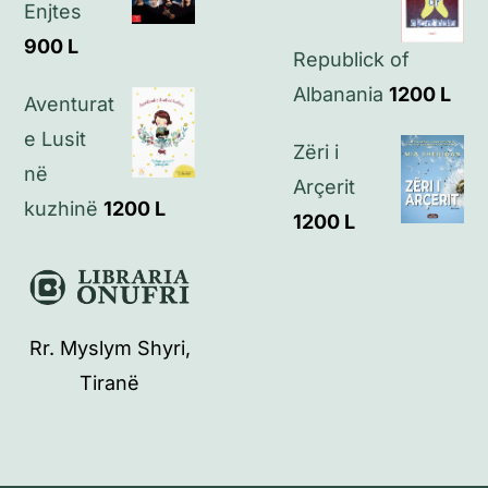
Enjtes
900
L
Republick of
Albanania
1200
L
Aventurat
e Lusit
Zëri i
në
Arçerit
kuzhinë
1200
L
1200
L
Rr. Myslym Shyri,
Tiranë