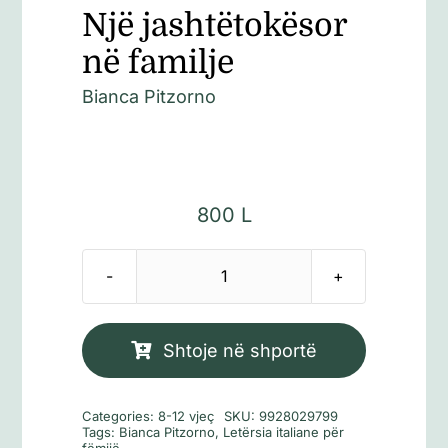
Një jashtëtokësor
në familje
Bianca Pitzorno
800
L
Sasi
Një
jashtëtokësor
Shtoje në shportë
në
familje
Categories:
8-12 vjeç
SKU:
9928029799
Tags:
Bianca Pitzorno
,
Letërsia italiane për
fëmijë