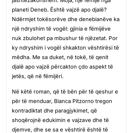
jashtëzakonshëm: Moja, një fëmijë nga
planeti Deneb. Është vajzë apo djalë?
Ndërmjet tokësorëve dhe denebianëve ka
një ndryshim të vogël: gjinia e fëmijëve
nuk zbulohet pa mbushur të njëzetat. Por
ky ndryshim i vogël shkakton vështirësi të
mëdha. Me sa duket, në tokë, të qenit
djalë apo vajzë përcakton çdo aspekt të
jetës, që në fëmijëri.
Në këtë roman, që të bën për të qeshur e
për të menduar, Bianca Pitzorno tregon
kontradiktat dhe paragjykimet, që
shoqërojnë edukimin e vajzave dhe të
djemve, dhe se sa e vështirë është të