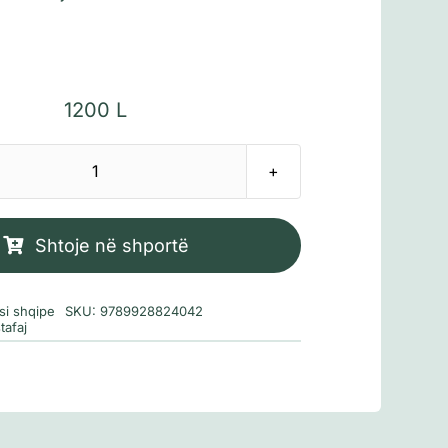
1200
L
Sasi
Një
sagë
Shtoje në shportë
e
vogël
si shqipe
SKU:
9789928824042
tafaj