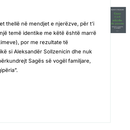
et thellë në mendjet e njerëzve, për t’i
e një temë identike me këtë është marrë
imeve), por me rezultate të
ikë si Aleksandër Sollzenicin dhe nuk
përkundrejt Sagës së vogël familjare,
ipëria”.