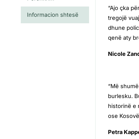
“Ajo çka për
Informacion shtesë
tregojë vuaj
dhune polic
qenë aty br
Nicole Zan
“Më shumë s
burlesku. B
historinë e
ose Kosovë.
Petra Kapp