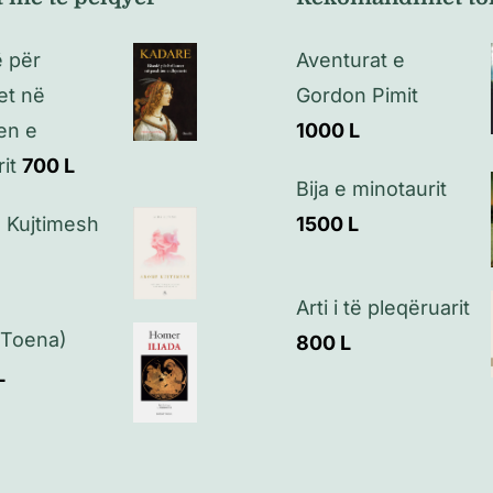
 për
Aventurat e
tet në
Gordon Pimit
en e
1000
L
it
700
L
Bija e minotaurit
 Kujtimesh
1500
L
Arti i të pleqëruarit
 (Toena)
800
L
L