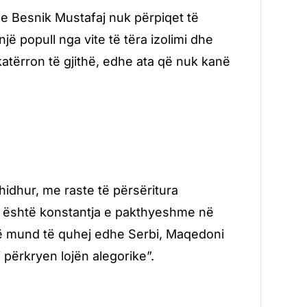
e Besnik Mustafaj nuk përpiqet të
një popull nga vite të tëra izolimi dhe
katërron të gjithë, edhe ata që nuk kanë
idhur, me raste të përsëritura
tar, është konstantja e pakthyeshme në
rë mund të quhej edhe Serbi, Maqedoni
përkryen lojën alegorike”.