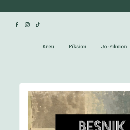
Skip
to
content
Kreu
Fiksion
Jo-Fiksion