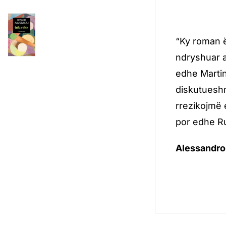
“Ky roman ës
ndryshuar a
edhe Martin
diskutueshm
rrezikojmë 
por edhe Ru
Alessandro