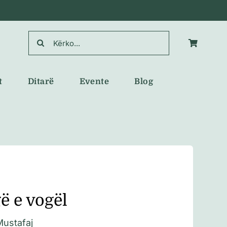
Search
for:
t
Ditarë
Evente
Blog
ë e vogël
Mustafaj