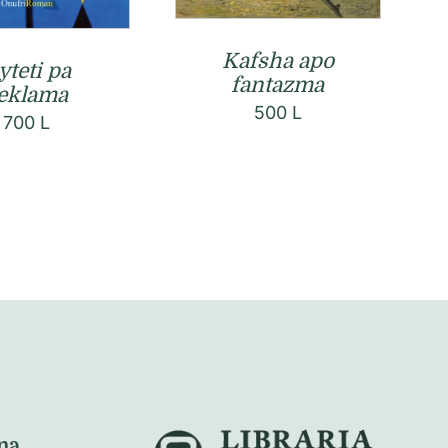
Kafsha apo
yteti pa
fantazma
eklama
500
L
700
L
na