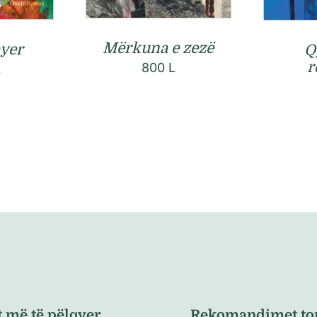
Mërkuna e zezë
hyer
Q
r
800
L
L
t më të pëlqyer
Rekomandimet to