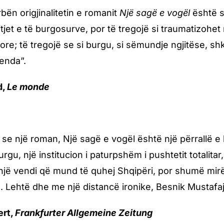
bën origjinalitetin e romanit
Një sagë e vogël
është s
tjet e të burgosurve, por të tregojë si traumatizohet 
ore; të tregojë se si burgu, si sëmundje ngjitëse, sh
enda”.
d,
Le monde
e një roman, Një sagë e vogël është një përrallë e h
urgu, një institucion i paturpshëm i pushtetit totali
 një vendi që mund të quhej Shqipëri, por shumë mi
 Lehtë dhe me një distancë ironike, Besnik Mustafaj 
ert,
Frankfurter Allgemeine Zeitung