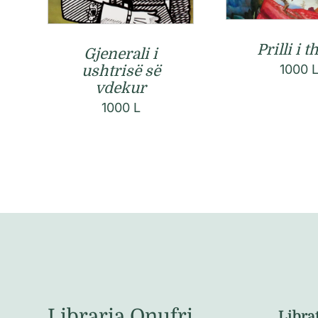
Prilli i t
Gjenerali i
1000
ushtrisë së
vdekur
1000
L
Libraria Onufri
Libra