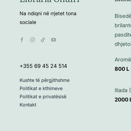
Na ndiqni në rrjetet tona
Bisedë
sociale
brilan
pasdit
dhjetor
Aromë
+355 69 45 24 514
800
L
Kushte të përgjithshme
Politikat e kthimeve
Iliada
Politikat e privatësisë
2000
Kontakt