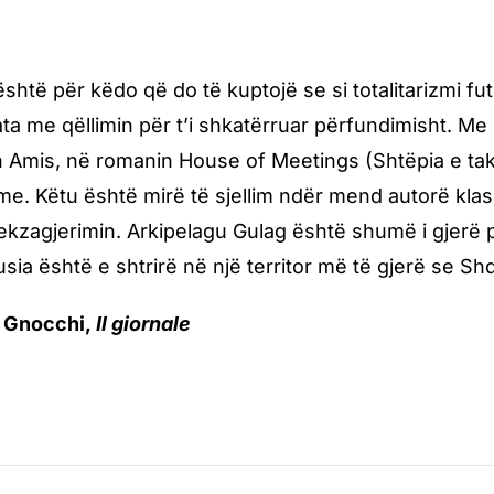
htë për këdo që do të kuptojë se si totalitarizmi fut
ta me qëllimin për t’i shkatërruar përfundimisht. M
 Amis, në romanin House of Meetings (Shtëpia e tak
e. Këtu është mirë të sjellim ndër mend autorë klas
ekzagjerimin. Arkipelagu Gulag është shumë i gjerë 
sia është e shtrirë në një territor më të gjerë se Shq
 Gnocchi,
Il giornale