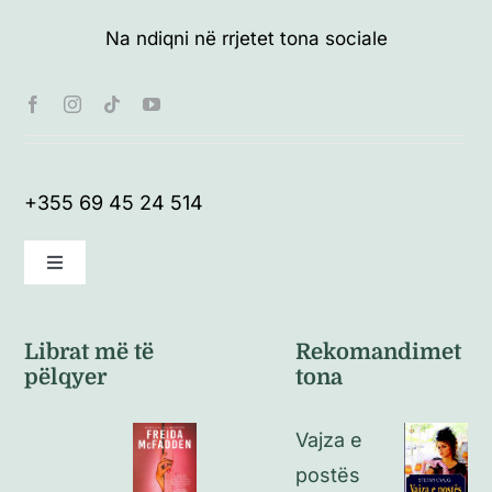
Na ndiqni në rrjetet tona sociale
+355 69 45 24 514
Toggle
Navigation
Kushte të përgjithshme
Librat më të
Rekomandimet
pëlqyer
tona
Politikat e kthimeve
Vajza e
Politikat e privatësisë
postës