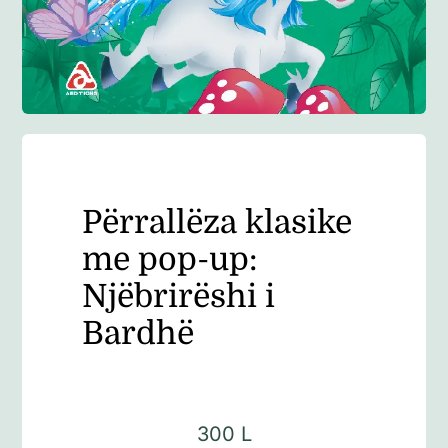
Anglisht
Ditarë
Evente
Përrallëza klasike
Blog
me pop-up:
Njëbrirëshi i
Bardhë
300
L