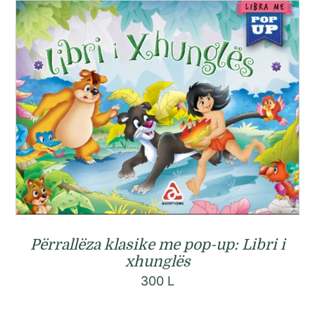
Përrallëza klasike me pop-up: Libri i
xhunglës
300
L