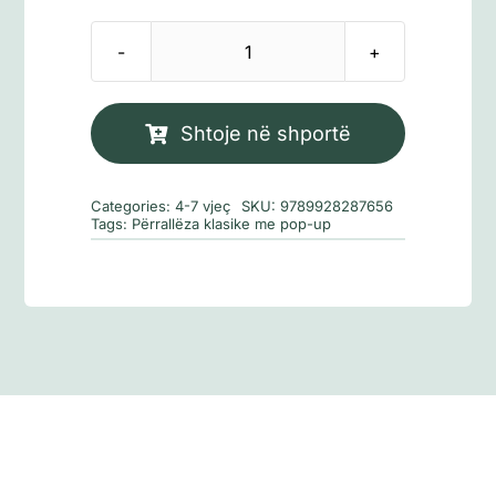
Sasi
Përrallëza
klasike
Shtoje në shportë
me
pop-
Categories:
4-7 vjeç
SKU:
9789928287656
up:
Tags:
Përrallëza klasike me pop-up
Njëbrirëshi
i
Bardhë