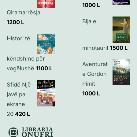
1000
L
Qiramarrësja
Kontakt
Bija e
1200
L
Histori të
minotaurit
1500
L
këndshme për
Aventurat
vogëlushë
1100
L
e Gordon
Pimit
Sfidë Një
1000
L
javë pa
ekrane
20
420
L