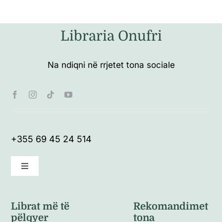
Libraria Onufri
Na ndiqni në rrjetet tona sociale
+355 69 45 24 514
Toggle
Navigation
Kushte të përgjithshme
Librat më të
Rekomandimet
pëlqyer
tona