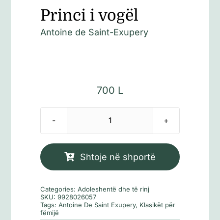
Princi i vogël
Antoine de Saint-Exupery
700
L
Sasi
Princi
i
Shtoje në shportë
vogël
Categories:
Adoleshentë dhe të rinj
SKU:
9928026057
Tags:
Antoine De Saint Exupery
,
Klasikët për
fëmijë