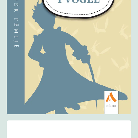
Anglisht
Ditarë
Evente
Blog