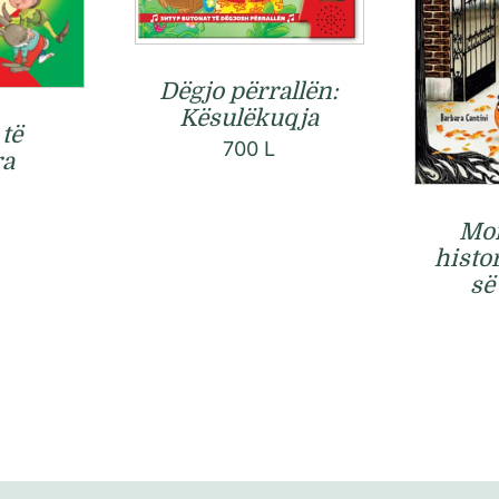
Dëgjo përrallën:
Kësulëkuqja
 të
700
L
ra
Mor
histor
së