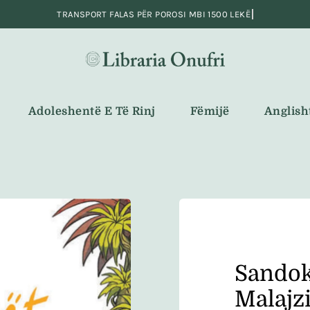
Adoleshentë E Të Rinj
Fëmijë
Anglish
Sandoka
Malajzi