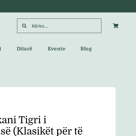
Search
for:
t
Ditarë
Evente
Blog
ni Tigri i
së (Klasikët për të