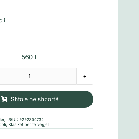
li
560
L
Sasi
Sandokani
Tigri
Shtoje në shportë
i
Malajzisë
jeç
SKU:
9292354732
(Klasikët
oli
,
Klasikët për të vegjël
për