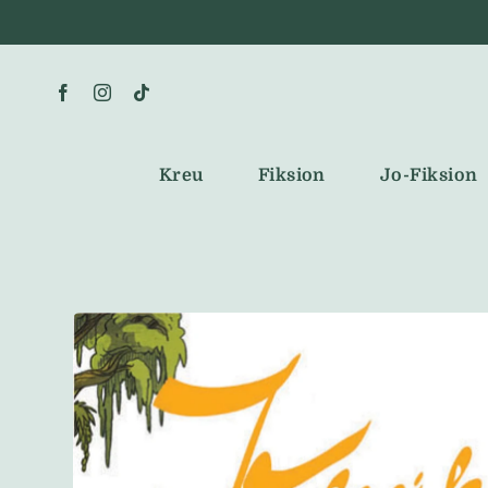
Skip
to
content
Kreu
Fiksion
Jo-Fiksion