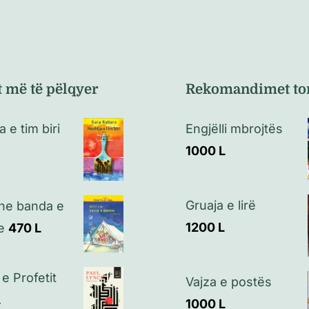
t më të pëlqyer
Rekomandimet to
 e tim biri
Engjëlli mbrojtës
1000
L
Gruaja e lirë
he banda e
1200
L
e
470
L
e Profetit
Vajza e postës
L
1000
L