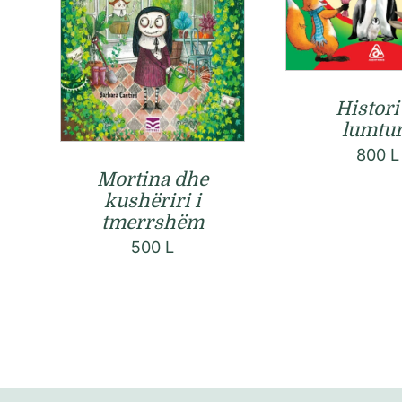
Histori
lumtu
800
L
Mortina dhe
kushëriri i
tmerrshëm
500
L