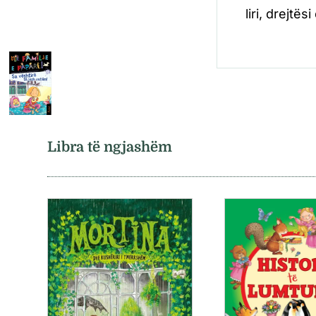
liri, drejtës
Libra të ngjashëm