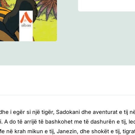
dhe i egër si një tigër, Sadokani dhe aventurat e tij 
ri. A do të arrijë të bashkohet me të dashurën e tij, 
e në krah mikun e tij, Janezin, dhe shokët e tij, tigr