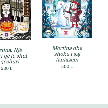
Mortina dhe
tina: Një
shoku i saj
i që të shul
fantazëm
 qeshuri
500
L
500
L