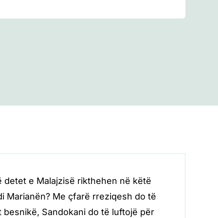
të
vegjël)
në detet e Malajzisë rikthehen në këtë
ledi Marianën? Me çfarë rreziqesh do të
at besnikë, Sandokani do të luftojë për