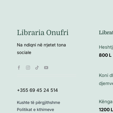
Libraria Onufri
Libra
Na ndiqni në rrjetet tona
Heshtja
sociale
800
L
Koni d
djemv
+355 69 45 24 514
Kënga 
Kushte të përgjithshme
Politikat e kthimeve
1200