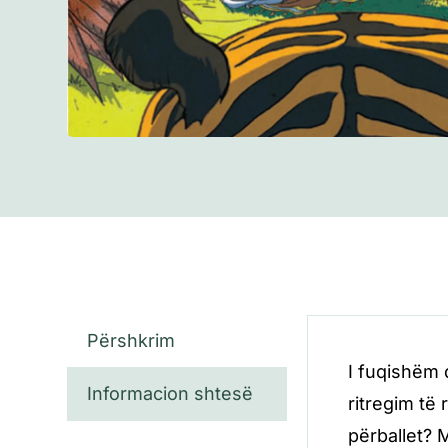
Përshkrim
I fuqishëm 
Informacion shtesë
ritregim të 
përballet? M