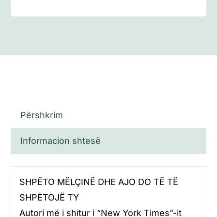
Përshkrim
Informacion shtesë
SHPËTO MËLÇINË DHE AJO DO TË TË
SHPËTOJË TY
Autori më i shitur i “New York Times”-it