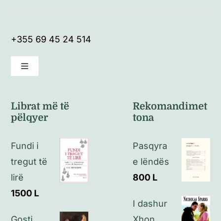
+355 69 45 24 514
Toggle
Navigation
Kushte të përgjithshme
Librat më të
Rekomandimet
pëlqyer
tona
Politikat e kthimeve
Fundi i
Pasqyra
Politikat e privatësisë
tregut të
e lëndës
lirë
800
L
Kontakt
1500
L
I dashur
Gosti
Xhon