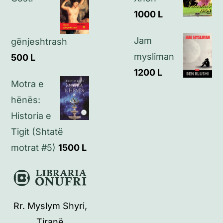
1000
L
Jam
gënjeshtrash
mysliman
500
L
1200
L
Motra e
hënës:
Historia e
Tigit (Shtatë
motrat #5)
1500
L
Rr. Myslym Shyri,
Tiranë