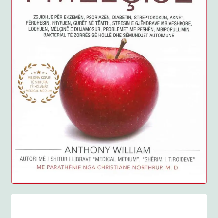
Anglisht
Ditarë
Evente
Blog