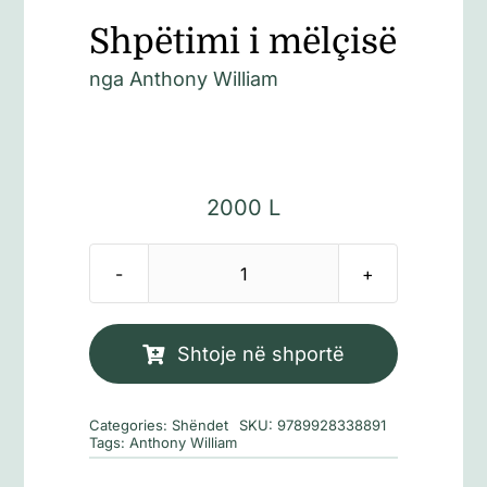
Shpëtimi i mëlçisë
nga
Anthony William
2000
L
Sasi
Shpëtimi
i
Shtoje në shportë
mëlçisë
Categories:
Shëndet
SKU:
9789928338891
Tags:
Anthony William