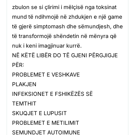
zbulon se si çlirimi i mëlçisë nga toksinat
mund të ndihmojë në zhdukjen e një game
të gjerë simptomash dhe sëmundjesh, dhe
të transformojë shëndetin në mënyra që
nuk i keni imagjinuar kurrë.
NË KËTË LIBËR DO TË GJENI PËRGJIGJE
PËR:
PROBLEMET E VESHKAVE
PLAKJEN
INFEKSIONET E FSHIKËZËS SË
TEMTHIT
SKUQJET E LUPUSIT
PROBLEMET E METILIMIT
SEMUNDJET AUTOIMUNE