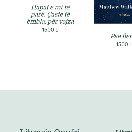
Hapat e mi të
parë. Çaste të
ëmbla, për vajza
1500
L
Pse fle
1500