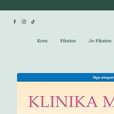
Skip
to
content
Kreu
Fiksion
Jo-Fiksion