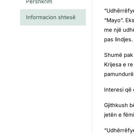
Përshkrim
“Udhërrëfye
Informacion shtesë
“Mayo”. Eksp
me një udhë
pas lindjes.
Shumë pak n
Krijesa e r
pamundurën 
Interesi që 
Gjithkush b
jetën e fëmi
“Udhërrëfye