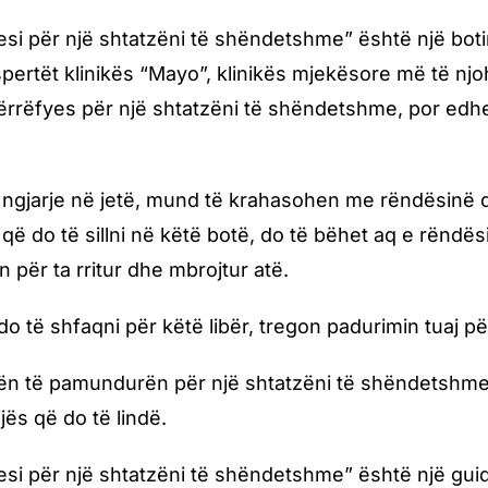
si për një shtatzëni të shëndetshme” është një botim
ertët klinikës “Mayo”, klinikës mjekësore më të njohur
rrëfyes për një shtatzëni të shëndetshme, por edh
gjarje në jetë, mund të krahasohen me rëndësinë dhe
e që do të sillni në këtë botë, do të bëhet aq e rëndë
për ta rritur dhe mbrojtur atë.
do të shfaqni për këtë libër, tregon padurimin tuaj pë
ën të pamundurën për një shtatzëni të shëndetshme 
jës që do të lindë.
si për një shtatzëni të shëndetshme” është një gu