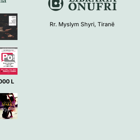
na
Rr. Myslym Shyri, Tiranë
000
L