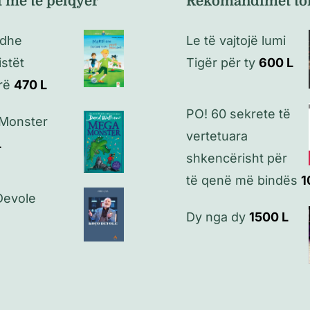
t më të pëlqyer
Rekomandimet to
 dhe
Le të vajtojë lumi
istët
Tigër për ty
600
L
rë
470
L
PO! 60 sekrete të
Monster
vertetuara
L
shkencërisht për
të qenë më bindës
1
Devole
Dy nga dy
1500
L