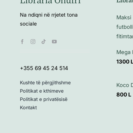
Libraria Onufri
Libra
Na ndiqni në rrjetet tona
Maksi
sociale
futboll
fitimta
Mega 
1300
+355 69 45 24 514
Kushte të përgjithshme
Koco 
Politikat e kthimeve
800
L
Politikat e privatësisë
Kontakt