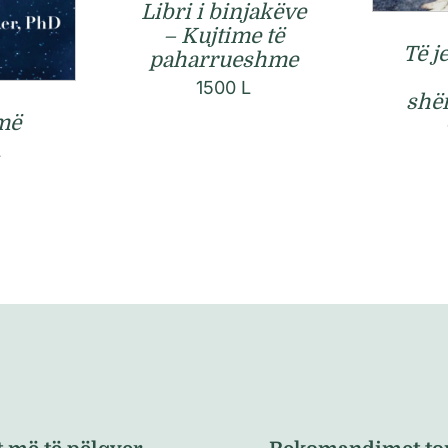
Libri i binjakëve
– Kujtime të
Të j
paharrueshme
1500
L
shë
më
L