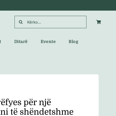
Search
for:
t
Ditarë
Evente
Blog
ëfyes për një
ëni të shëndetshme