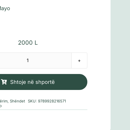
Mayo
2000
L
Sasi
Udhërrëfyes
për
Shtoje në shportë
një
shtatzëni
ërim
,
Shëndet
SKU:
9789928216571
të
o
shëndetshme