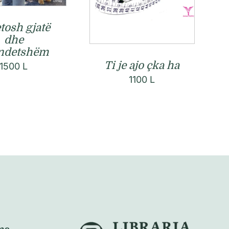
etosh gjatë
dhe
ndetshëm
Ti je ajo çka ha
1500
L
1100
L