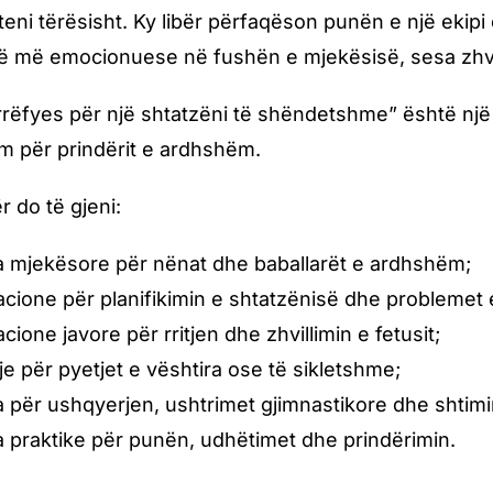
eni tërësisht. Ky libër përfaqëson punën e një ekipi 
ë më emocionuese në fushën e mjekësisë, sesa zhvilli
rrëfyes për një shtatzëni të shëndetshme” është n
m për prindërit e ardhshëm.
r do të gjeni:
la mjekësore për nënat dhe baballarët e ardhshëm;
cione për planifikimin e shtatzënisë dhe problemet e f
cione javore për rritjen dhe zhvillimin e fetusit;
je për pyetjet e vështira ose të sikletshme;
la për ushqyerjen, ushtrimet gjimnastikore dhe shtim
la praktike për punën, udhëtimet dhe prindërimin.