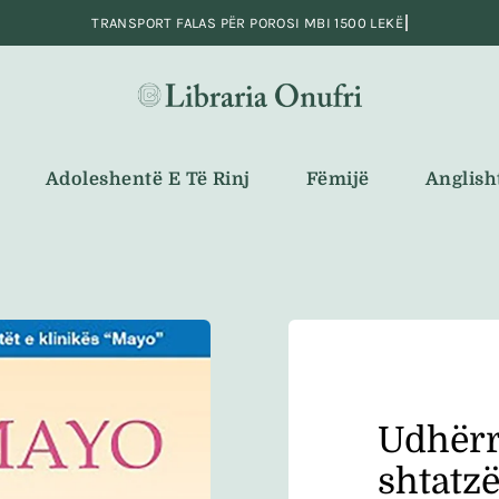
Adoleshentë E Të Rinj
Fëmijë
Anglish
Udhërr
shtatz