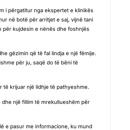
 i përgatitur nga ekspertet e klinikës
 në botë për arritjet e saj, vijnë tani
e për kujdesin e nënës dhe foshnjës
 gëzimin që të fal lindja e një fëmije.
sishme për ju, saqë do të bëni të
r të krijuar një lidhje të pathyeshme.
dhe një fillim të mrekullueshëm për
idë e pasur me informacione, ku mund