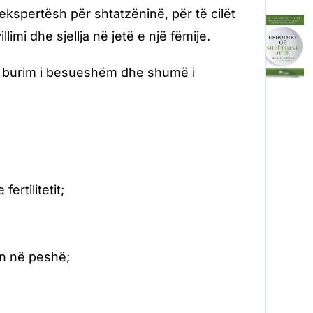
ekspertësh për shtatzëninë, për të cilët
mi dhe sjellja në jetë e një fëmije.
jë burim i besueshëm dhe shumë i
ertilitetit;
in në peshë;