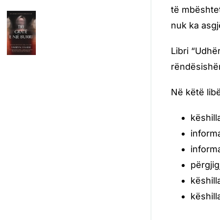
të mbështet
nuk ka asgj
Libri “Udhë
rëndësishë
Në këtë libë
këshil
informa
informa
përgjig
këshil
këshil