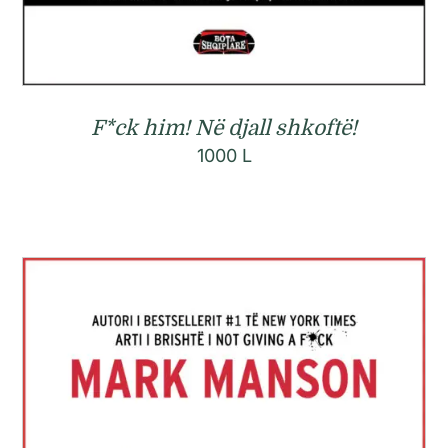
F*ck him! Në djall shkoftë!
1000
L