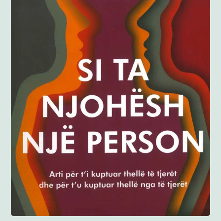
Anglisht
Ditarë
Evente
Blog