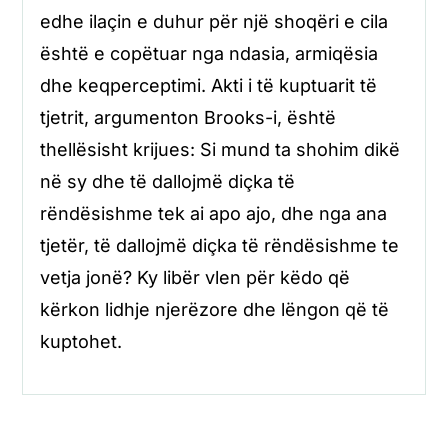
edhe ilaçin e duhur për një shoqëri e cila
është e copëtuar nga ndasia, armiqësia
dhe keqperceptimi. Akti i të kuptuarit të
tjetrit, argumenton Brooks-i, është
thellësisht krijues: Si mund ta shohim dikë
në sy dhe të dallojmë diçka të
rëndësishme tek ai apo ajo, dhe nga ana
tjetër, të dallojmë diçka të rëndësishme te
vetja jonë? Ky libër vlen për këdo që
kërkon lidhje njerëzore dhe lëngon që të
kuptohet.