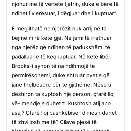
njohur me të vërtetë tjetrin, duke e bërë të
ndihet i vlerësuar, i dëgjuar dhe i kuptuar”.
E megjithatë ne njerëzit nuk arrijmë ta
bëjmë mirë këtë gjë. Ne jemi të rrethuar
nga njerëz që ndihen të padukshëm, të
padalluar e të keqkuptuar. Në këtë libër,
Brooks-i synon të na ndihmojë të
përmirësohemi, duke shtruar pyetje që
janë thelbësore për të gjithë ne: Nëse ti
dëshiron ta kuptosh një person, çfarë lloj
vë- mendjeje duhet t’i kushtosh atij apo
asaj? Çfarë lloj bashkëbise- dimesh duhet
të zhvillosh me të? Cilave pjesë të