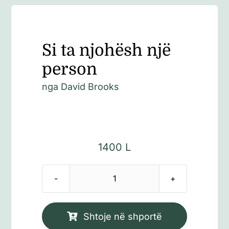
Si ta njohësh një
person
nga David Brooks
1400
L
Sasi
Si
ta
Shtoje në shportë
njohësh