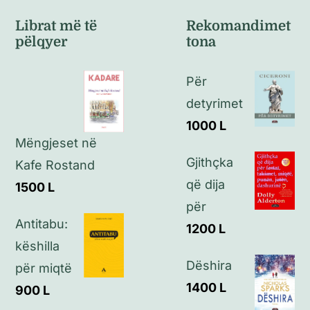
Kushte të përgjithshme
Librat më të
Rekomandimet
pëlqyer
tona
Politikat e kthimeve
Për
Politikat e privatësisë
detyrimet
1000
L
Mëngjeset në
Kontakt
Gjithçka
Kafe Rostand
që dija
1500
L
për
Antitabu:
1200
L
këshilla
Dëshira
për miqtë
1400
L
900
L