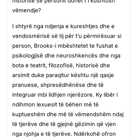
historisë së personit duhet t’i kushtosh
vëmendje?
I shtyrë nga ndjenja e kureshtjes dhe e
vendosmërisë së tij për t’u përmirësuar si
person, Brooks-i mbështetet te fushat e
psikologjisë dhe neuroshkencës dhe nga
bota e teatrit, filozofisë, historisë dhe
arsimit duke paraqitur kështu një qasje
pranuese, shpresëdhënëse dhe të
integruar mbi lidhjen njerëzore. Ky libër i
ndihmon lexuesit të bëhen më të
kuptueshëm dhe më të vëmendshëm ndaj
të tjerëve dhe të gjejnë gëzimin që vjen
nga njohja e të tjerëve. Ndërkohë ofron