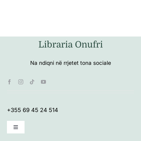
Libraria Onufri
Na ndiqni në rrjetet tona sociale
+355 69 45 24 514
Toggle
Navigation