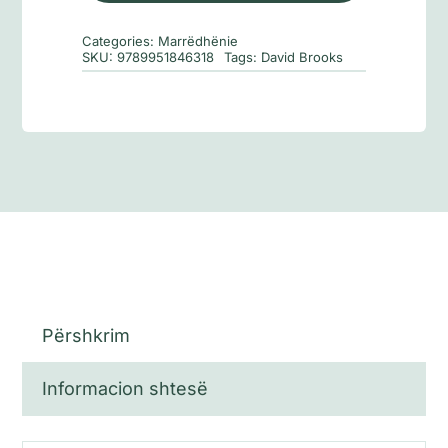
një
Categories:
Marrëdhënie
person
SKU:
9789951846318
Tags:
David Brooks
Përshkrim
Informacion shtesë