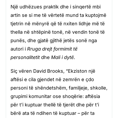
Një udhëzues praktik dhe i sinqertë mbi
artin se si me të vërtetë mund ta kuptojmë
tjetrin në mënyrë që të nxiten lidhje më të
thella në shtëpinë tonë, në vendin tonë të
punës, dhe gjatë gjithë jetës sonë nga
autori i
Rruga drejt formimit të
personalitetit
dhe
Mali i dytë
.
Siç vëren David Brooks, “Ekziston një
aftësi e cila gjendet në zemrën e çdo
personi të shëndetshëm, familjeje, shkolle,
grupimi komunitar ose shoqërie: aftësia
për t’i kuptuar thellë të tjerët dhe për t’i
bërë ata të ndihen të kuptuar – për ta