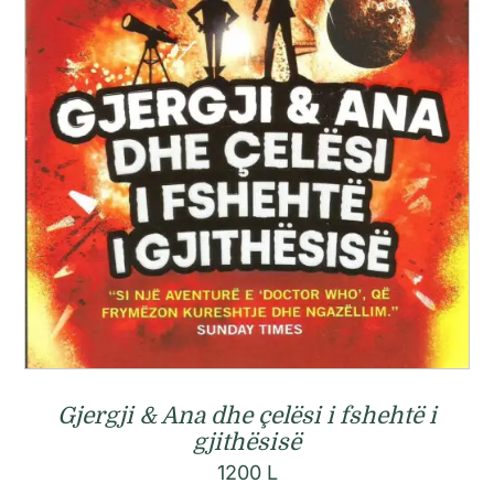
Gjergji & Ana dhe çelësi i fshehtë i
gjithësisë
1200
L