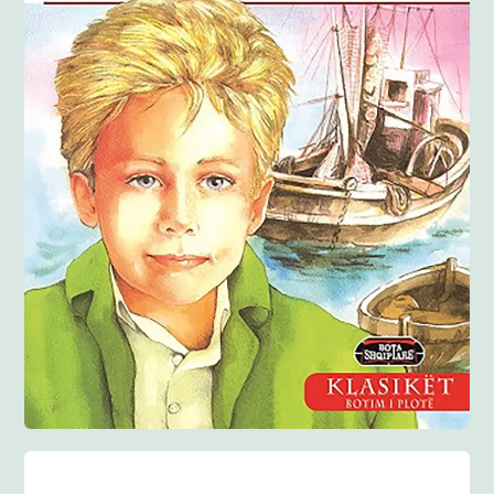
Anglisht
Ditarë
Evente
Blog