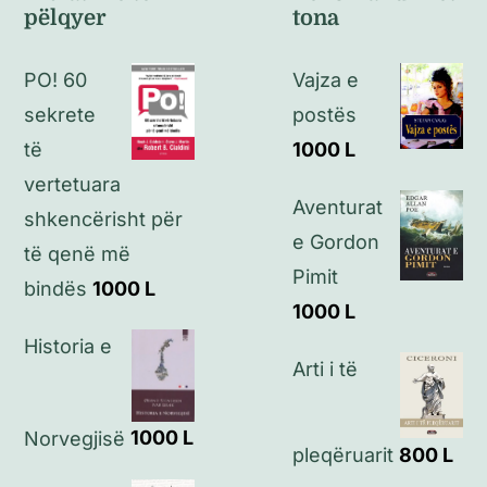
pëlqyer
tona
Politikat e kthimeve
PO! 60
Vajza e
Politikat e privatësisë
sekrete
postës
të
1000
L
Kontakt
vertetuara
Aventurat
shkencërisht për
e Gordon
të qenë më
Pimit
bindës
1000
L
1000
L
Historia e
Arti i të
Norvegjisë
1000
L
pleqëruarit
800
L