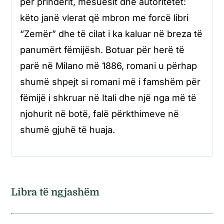
për prindërit, mësuesit dhe autoritetet:
këto janë vlerat që mbron me forcë libri
“Zemër” dhe të cilat i ka kaluar në breza të
panumërt fëmijësh. Botuar për herë të
parë në Milano më 1886, romani u përhap
shumë shpejt si romani më i famshëm për
fëmijë i shkruar në Itali dhe një nga më të
njohurit në botë, falë përkthimeve në
shumë gjuhë të huaja.
Libra të ngjashëm