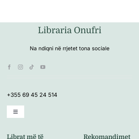
Libraria Onufri
Na ndiqni në rrjetet tona sociale
+355 69 45 24 514
Toggle
Navigation
Kushte të përgjithshme
Librat më të
Rekomandimet