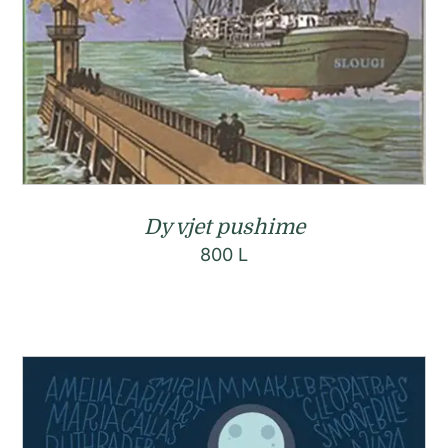
Dy vjet pushime
800
L