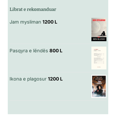
Librat e rekomanduar
Jam mysliman
1200
L
Pasqyra e lëndës
800
L
Ikona e plagosur
1200
L