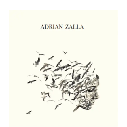
Anglisht
Ditarë
Evente
Blog