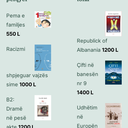
Politikat e kthimeve
Pema e
Politikat e privatësisë
familjes
550
L
Republick of
Kontakt
Racizmi
Albanania
1200
L
Çifti në
banesën
shpjeguar vajzës
nr 9
sime
1000
L
1400
L
B2:
Udhëtim
Dramë
në
në pesë
Europën
akte
1200
L