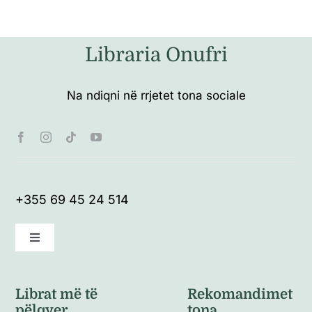
Libraria Onufri
Na ndiqni në rrjetet tona sociale
+355 69 45 24 514
Toggle
Navigation
Kushte të përgjithshme
Librat më të
Rekomandimet
pëlqyer
tona