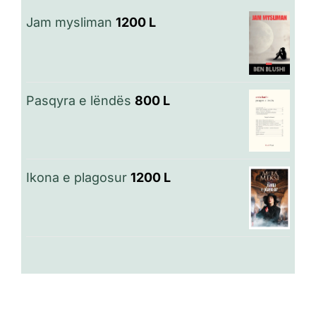
Jam mysliman
1200
L
Pasqyra e lëndës
800
L
Ikona e plagosur
1200
L