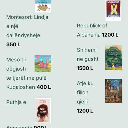
Politikat e privatësisë
Montesori: Lindja
Republick of
Kontakt
e një
Albanania
1200
L
dallëndysheje
350
L
Shihemi
në gusht
Mëso t’i
1500
L
dëgjosh
të tjerët me pulë
Atje ku
Kuqaloshen
400
L
fillon
qielli
Puthja e
1200
L
Amazonës
900
L