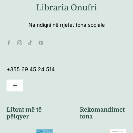
Libraria Onufri
Na ndiqni në rrjetet tona sociale
+355 69 45 24 514
Toggle
Navigation
Kushte të përgjithshme
Librat më të
Rekomandimet
pëlqyer
tona
Politikat e kthimeve