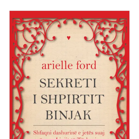
Anglisht
Ditarë
Evente
Blog