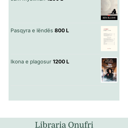
Pasqyra e lëndës
800
L
Ikona e plagosur
1200
L
Libraria Onufri