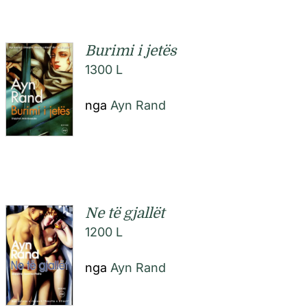
Anglisht
Burimi i jetës
1300
L
Ditarë
nga
Ayn Rand
Evente
Blog
Ne të gjallët
1200
L
nga
Ayn Rand