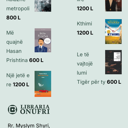
metropoli
1200
L
Kontakt
800
L
Kthimi
Më
1200
L
quajnë
Hasan
Le të
Prishtina
600
L
vajtojë
lumi
Një jetë e
Tigër për ty
600
L
re
1200
L
Rr. Myslym Shyri,