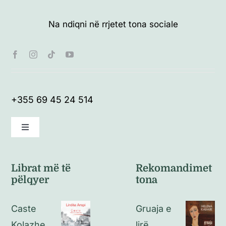
Na ndiqni në rrjetet tona sociale
+355 69 45 24 514
Toggle
Navigation
Kushte të përgjithshme
Librat më të
Rekomandimet
pëlqyer
tona
Politikat e kthimeve
Caste
Gruaja e
Politikat e privatësisë
Kolazhe
lirë