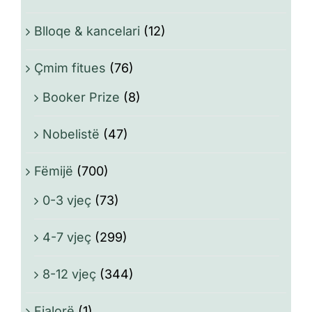
Blloqe & kancelari
(12)
Çmim fitues
(76)
Booker Prize
(8)
Nobelistë
(47)
Fëmijë
(700)
0-3 vjeç
(73)
4-7 vjeç
(299)
8-12 vjeç
(344)
Fjalorë
(1)