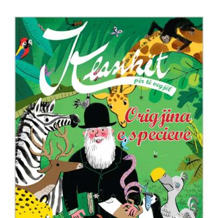
Anglisht
Ditarë
Evente
Blog