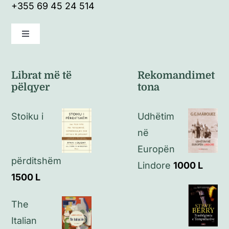
+355 69 45 24 514
Toggle
Navigation
Kushte të përgjithshme
Librat më të
Rekomandimet
pëlqyer
tona
Politikat e kthimeve
Stoiku i
Udhëtim
Politikat e privatësisë
në
Europën
përditshëm
Kontakt
Lindore
1000
L
1500
L
The
Italian