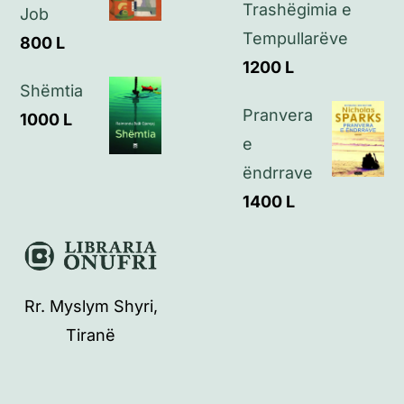
Trashëgimia e
Job
Tempullarëve
800
L
1200
L
Shëmtia
Pranvera
1000
L
e
ëndrrave
1400
L
Rr. Myslym Shyri,
Tiranë