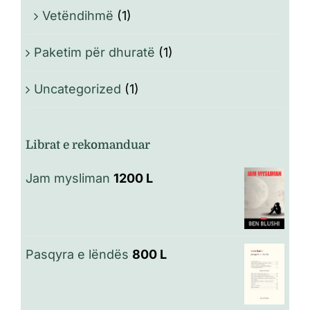
Vetëndihmë
(1)
Paketim për dhuratë
(1)
Uncategorized
(1)
Librat e rekomanduar
Jam mysliman
1200
L
Pasqyra e lëndës
800
L