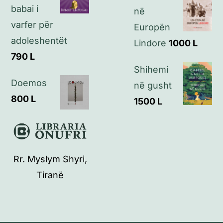
babai i
në
varfer për
Europën
adoleshentët
Lindore
1000
L
790
L
Shihemi
Doemos
në gusht
800
L
1500
L
Rr. Myslym Shyri,
Tiranë