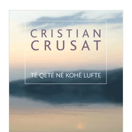
Anglisht
Ditarë
Evente
Blog