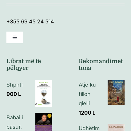
+355 69 45 24 514
Toggle
Navigation
Kushte të përgjithshme
Librat më të
Rekomandimet
pëlqyer
tona
Politikat e kthimeve
Shpirti
Atje ku
Politikat e privatësisë
900
L
fillon
qielli
Kontakt
1200
L
Babai i
pasur,
Udhëtim