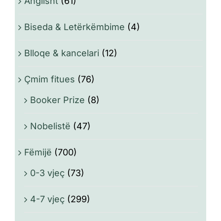
Anglisht
(61)
Biseda & Letërkëmbime
(4)
Blloqe & kancelari
(12)
Çmim fitues
(76)
Booker Prize
(8)
Nobelistë
(47)
Fëmijë
(700)
0-3 vjeç
(73)
4-7 vjeç
(299)