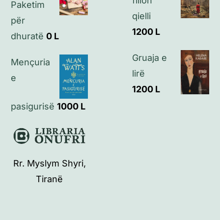
fillon
Paketim
qielli
për
1200
L
dhuratë
0
L
Gruaja e
Mençuria
lirë
e
1200
L
pasigurisë
1000
L
Rr. Myslym Shyri,
Tiranë