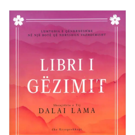
Anglisht
Ditarë
Evente
Blog