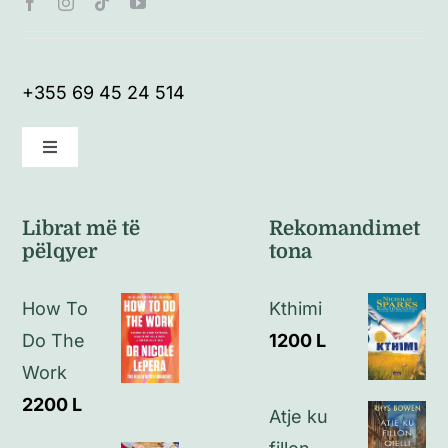
+355 69 45 24 514
Toggle
Navigation
Kushte të përgjithshme
Librat më të
Rekomandimet
pëlqyer
tona
Politikat e kthimeve
How To
Kthimi
Politikat e privatësisë
Do The
1200
L
Work
Kontakt
2200
L
Atje ku