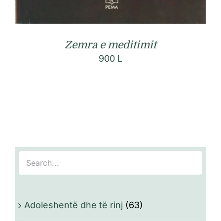
Zemra e meditimit
900
L
Adoleshentë dhe të rinj
(63)