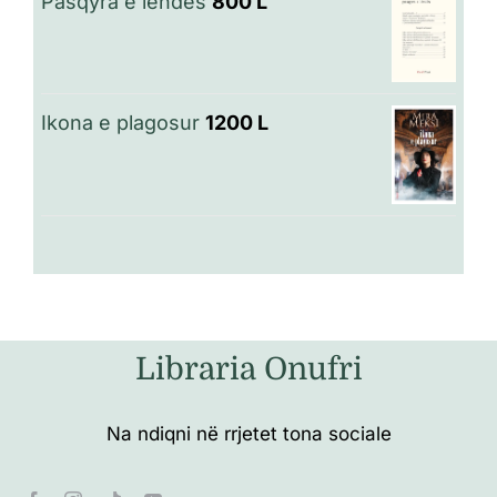
Pasqyra e lëndës
800
L
Ikona e plagosur
1200
L
Libraria Onufri
Na ndiqni në rrjetet tona sociale