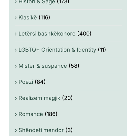
Histori & Sagë
(173)
Klasikë
(116)
Letërsi bashkëkohore
(400)
LGBTQ+ Orientation & Identity
(11)
Mister & suspancë
(58)
Poezi
(84)
Realizëm magjik
(20)
Romancë
(186)
Shëndeti mendor
(3)