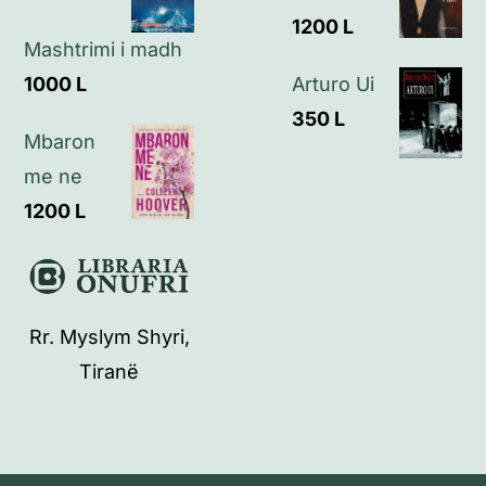
1200
L
Mashtrimi i madh
1000
L
Arturo Ui
350
L
Mbaron
me ne
1200
L
Rr. Myslym Shyri,
Tiranë