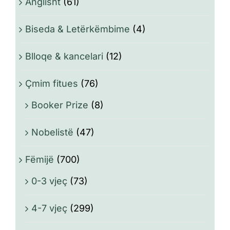
Anglisht
(61)
Biseda & Letërkëmbime
(4)
Blloqe & kancelari
(12)
Çmim fitues
(76)
Booker Prize
(8)
Nobelistë
(47)
Fëmijë
(700)
0-3 vjeç
(73)
4-7 vjeç
(299)