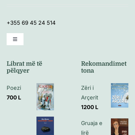
+355 69 45 24 514
Toggle
Navigation
Kushte të përgjithshme
Librat më të
Rekomandimet
pëlqyer
tona
Politikat e kthimeve
Poezi
Zëri i
Politikat e privatësisë
700
L
Arçerit
1200
L
Kontakt
Gruaja e
lirë