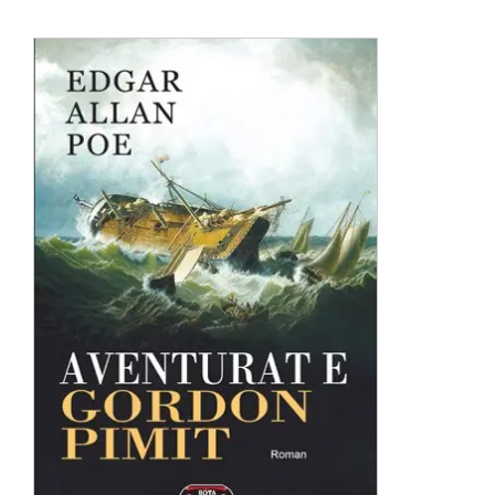
Anglisht
Ditarë
Evente
Blog