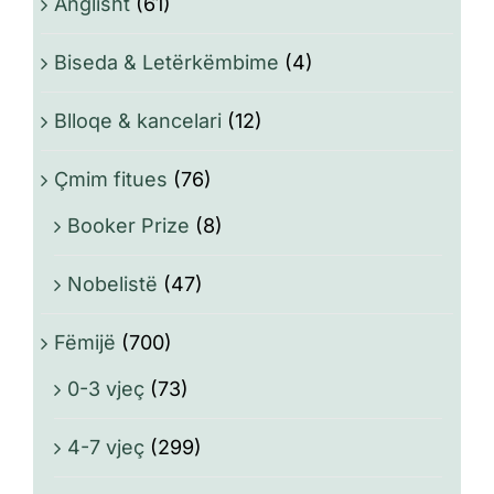
Anglisht
(61)
Biseda & Letërkëmbime
(4)
Blloqe & kancelari
(12)
Çmim fitues
(76)
Booker Prize
(8)
Nobelistë
(47)
Fëmijë
(700)
0-3 vjeç
(73)
4-7 vjeç
(299)