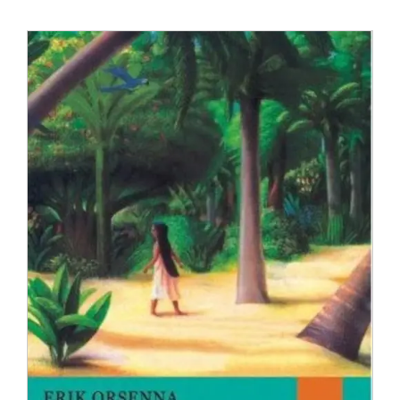
Anglisht
Ditarë
Evente
Blog