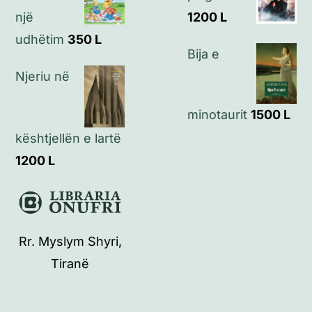
një
1200
L
udhëtim
350
L
Bija e
Njeriu në
minotaurit
1500
L
kështjellën e lartë
1200
L
Rr. Myslym Shyri,
Tiranë