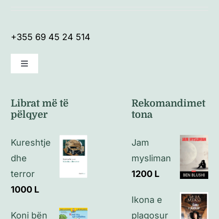
+355 69 45 24 514
Toggle
Navigation
Kushte të përgjithshme
Librat më të
Rekomandimet
pëlqyer
tona
Politikat e kthimeve
Kureshtje
Jam
Politikat e privatësisë
dhe
mysliman
terror
1200
L
Kontakt
1000
L
Ikona e
Koni bën
plagosur