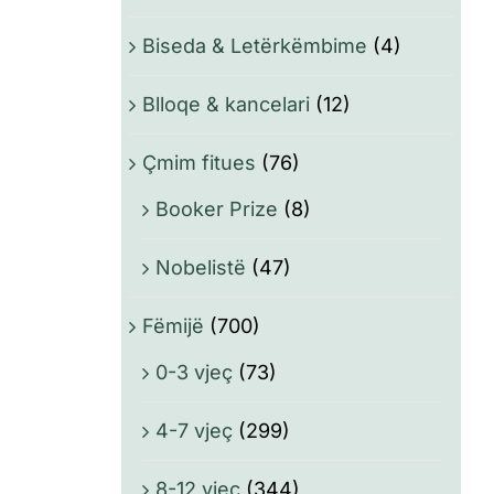
Biseda & Letërkëmbime
(4)
Blloqe & kancelari
(12)
Çmim fitues
(76)
Booker Prize
(8)
Nobelistë
(47)
Fëmijë
(700)
0-3 vjeç
(73)
4-7 vjeç
(299)
8-12 vjeç
(344)