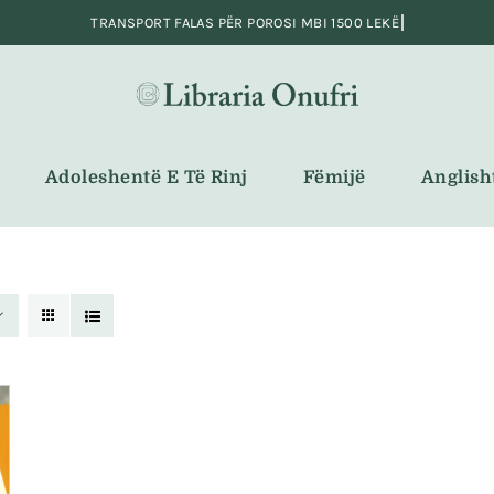
Adoleshentë E Të Rinj
Fëmijë
Anglish