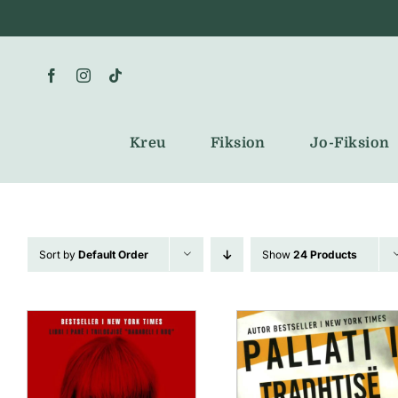
Skip
to
content
Kreu
Fiksion
Jo-Fiksion
Sort by
Default Order
Show
24 Products