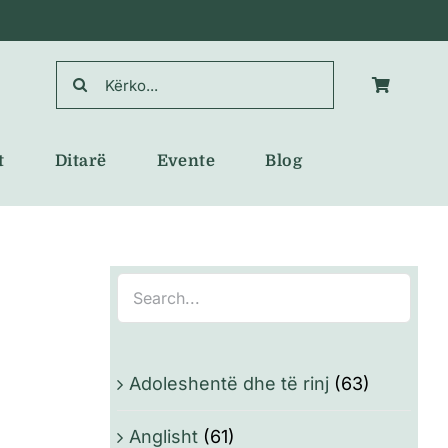
Search
for:
t
Ditarë
Evente
Blog
Adoleshentë dhe të rinj
(63)
Anglisht
(61)