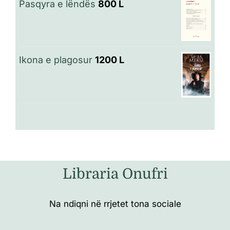
Pasqyra e lëndës
800
L
Ikona e plagosur
1200
L
Libraria Onufri
Na ndiqni në rrjetet tona sociale