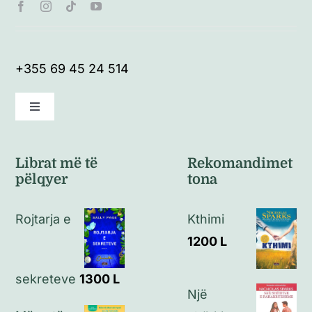
+355 69 45 24 514
Toggle
Navigation
Kushte të përgjithshme
Librat më të
Rekomandimet
pëlqyer
tona
Politikat e kthimeve
Rojtarja e
Kthimi
Politikat e privatësisë
1200
L
sekreteve
1300
L
Kontakt
Një