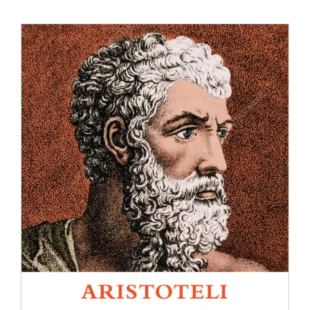
Anglisht
Ditarë
Evente
Blog