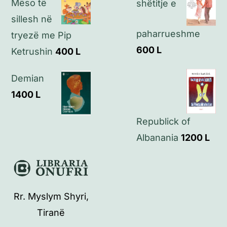
Mëso të
shëtitje e
sillesh në
paharrueshme
tryezë me Pip
600
L
Ketrushin
400
L
Demian
1400
L
Republick of
Albanania
1200
L
Rr. Myslym Shyri,
Tiranë