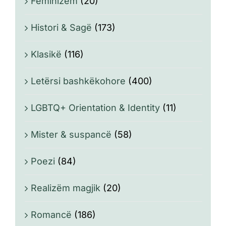
Feminizëm
(20)
Histori & Sagë
(173)
Klasikë
(116)
Letërsi bashkëkohore
(400)
LGBTQ+ Orientation & Identity
(11)
Mister & suspancë
(58)
Poezi
(84)
Realizëm magjik
(20)
Romancë
(186)