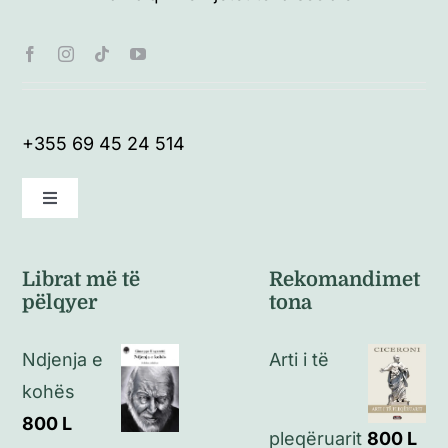
+355 69 45 24 514
Toggle
Navigation
Kushte të përgjithshme
Librat më të
Rekomandimet
pëlqyer
tona
Politikat e kthimeve
Ndjenja e
Arti i të
Politikat e privatësisë
kohës
800
L
pleqëruarit
800
L