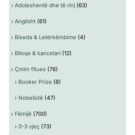
Adoleshentë dhe të rinj
(63)
Anglisht
(61)
Biseda & Letërkëmbime
(4)
Blloqe & kancelari
(12)
Çmim fitues
(76)
Booker Prize
(8)
Nobelistë
(47)
Fëmijë
(700)
0-3 vjeç
(73)