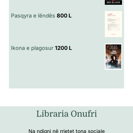
Pasqyra e lëndës
800
L
Ikona e plagosur
1200
L
Libraria Onufri
Na ndiqni në rrjetet tona sociale