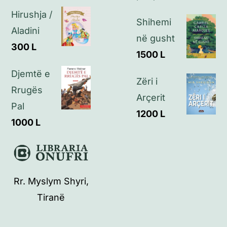
Kontakt
Hirushja /
Shihemi
Aladini
në gusht
300
L
1500
L
Djemtë e
Zëri i
Rrugës
Arçerit
Pal
1200
L
1000
L
Rr. Myslym Shyri,
Tiranë