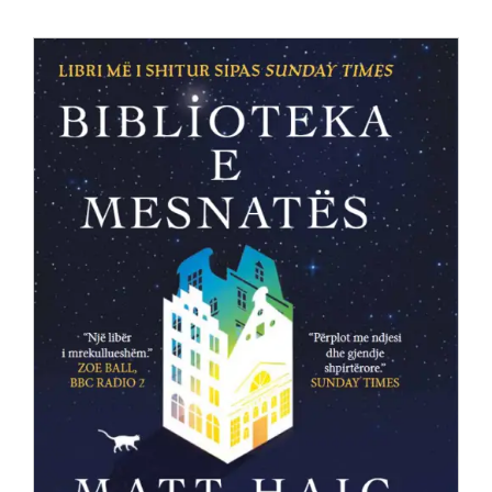
Anglisht
Ditarë
Evente
Blog