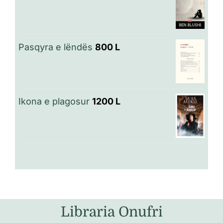
Pasqyra e lëndës
800
L
Ikona e plagosur
1200
L
Libraria Onufri