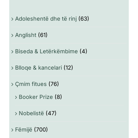
Adoleshentë dhe të rinj
(63)
Anglisht
(61)
Biseda & Letërkëmbime
(4)
Blloqe & kancelari
(12)
Çmim fitues
(76)
Booker Prize
(8)
Nobelistë
(47)
Fëmijë
(700)