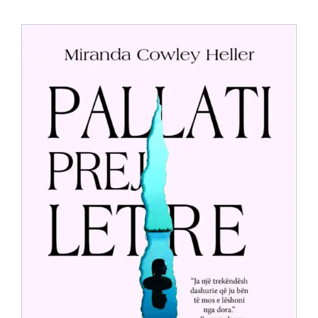
Anglisht
Ditarë
Evente
Blog