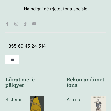
Na ndiqni në rrjetet tona sociale
+355 69 45 24 514
Toggle
Navigation
Kushte të përgjithshme
Librat më të
Rekomandimet
pëlqyer
tona
Politikat e kthimeve
Sistemi i
Arti i të
Politikat e privatësisë