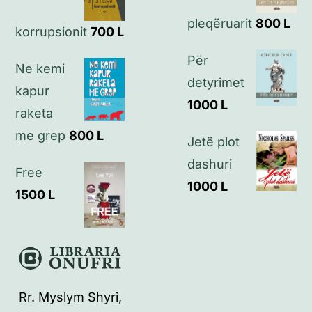
pleqëruarit
800
L
Kontakt
korrupsionit
700
L
Për
Ne kemi
detyrimet
kapur
1000
L
raketa
me grep
800
L
Jetë plot
dashuri
Free
1000
L
1500
L
Rr. Myslym Shyri,