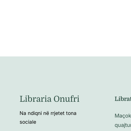
Libraria Onufri
Libra
Na ndiqni në rrjetet tona
Maçoku
sociale
quajtu