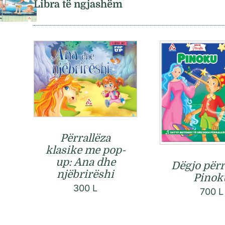
Libra të ngjashëm
Përrallëza
klasike me pop-
up: Ana dhe
Dëgjo përr
njëbrirëshi
Pinok
300
L
700
L