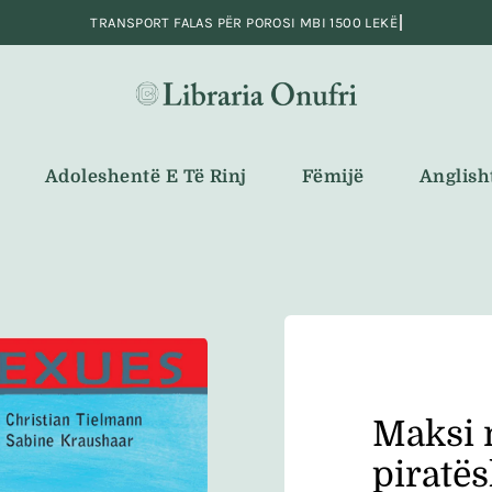
Adoleshentë E Të Rinj
Fëmijë
Anglish
Maksi 
piratë