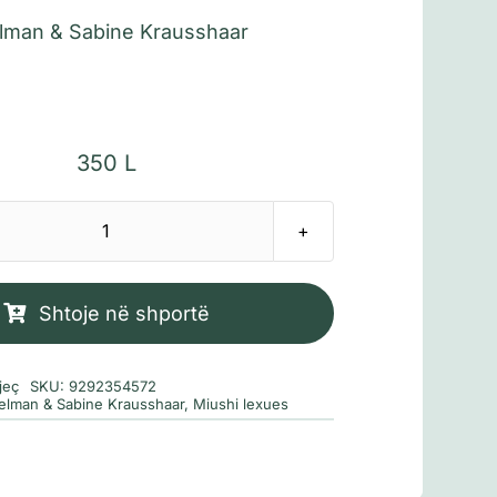
elman & Sabine Krausshaar
350
L
Sasi
Maksi
ndërton
Shtoje në shportë
një
anije
jeç
SKU:
9292354572
piratësh
ielman & Sabine Krausshaar
,
Miushi lexues