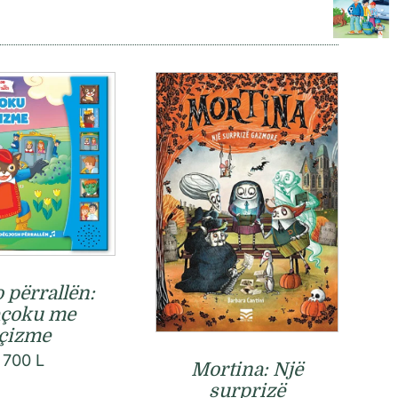
 përrallën:
çoku me
çizme
700
L
Mortina: Një
surprizë