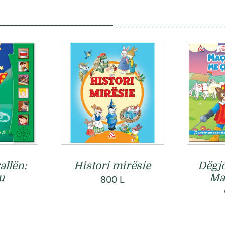
allën:
Histori mirësie
Dëgjo
u
Ma
800
L