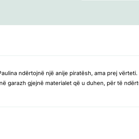
aulina ndërtojnë një anije piratësh, ama prej vërteti
, në garazh gjejnë materialet që u duhen, për të ndër