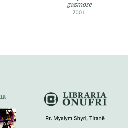
gazmore
700
L
na
Rr. Myslym Shyri, Tiranë