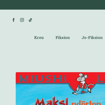
Skip
to
content
Kreu
Fiksion
Jo-Fiksion