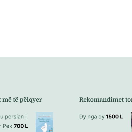
t më të pëlqyer
Rekomandimet to
 persian i
Dy nga dy
1500
L
r Pek
700
L