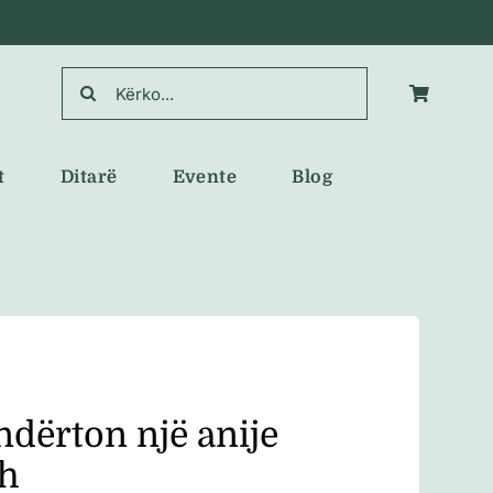
Search
for:
t
Ditarë
Evente
Blog
ndërton një anije
sh