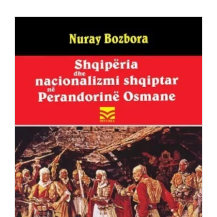
Anglisht
Ditarë
Evente
Blog