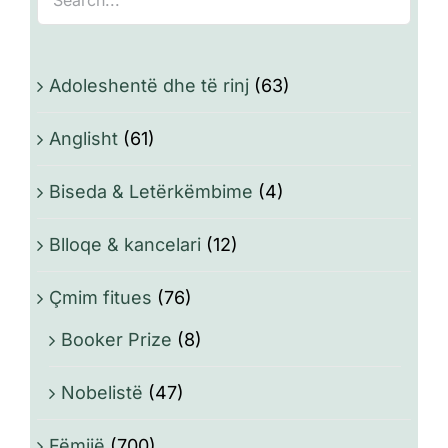
Adoleshentë dhe të rinj
(63)
Anglisht
(61)
Biseda & Letërkëmbime
(4)
Blloqe & kancelari
(12)
Çmim fitues
(76)
Booker Prize
(8)
Nobelistë
(47)
Fëmijë
(700)