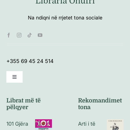
Libraria Onufri
Na ndiqni në rrjetet tona sociale
+355 69 45 24 514
Toggle
Navigation
Kushte të përgjithshme
Librat më të
Rekomandimet
pëlqyer
tona
Politikat e kthimeve
101 Gjëra
Arti i të