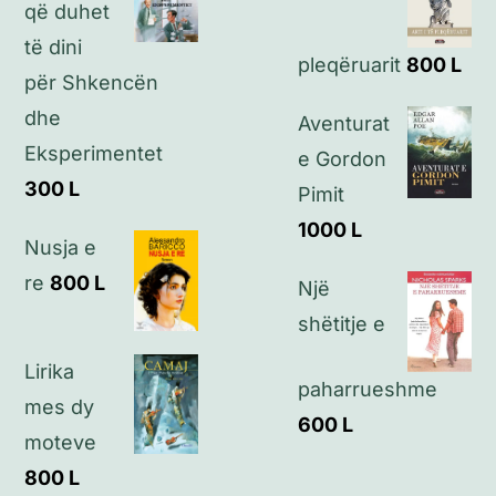
Politikat e privatësisë
që duhet
të dini
pleqëruarit
800
L
Kontakt
për Shkencën
dhe
Aventurat
Eksperimentet
e Gordon
300
L
Pimit
1000
L
Nusja e
re
800
L
Një
shëtitje e
Lirika
paharrueshme
mes dy
600
L
moteve
800
L