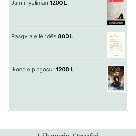
Jam mysliman
1200
L
Pasqyra e lëndës
800
L
Ikona e plagosur
1200
L