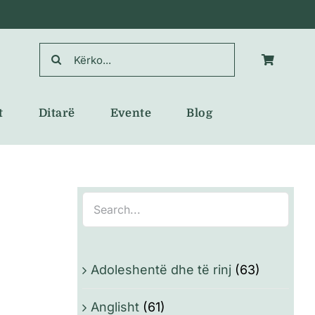
Search
for:
t
Ditarë
Evente
Blog
Adoleshentë dhe të rinj
(63)
Anglisht
(61)