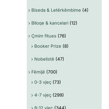
Biseda & Letërkëmbime
(4)
Blloqe & kancelari
(12)
Çmim fitues
(76)
Booker Prize
(8)
Nobelistë
(47)
Fëmijë
(700)
0-3 vjeç
(73)
4-7 vjeç
(299)
8-12 vjeç
(344)