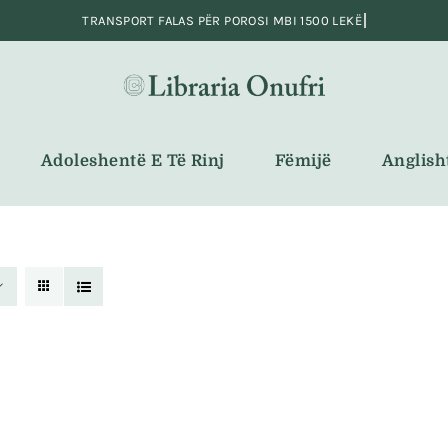
Adoleshentë E Të Rinj
Fëmijë
Anglish