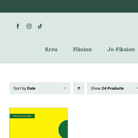
Skip
to
content
Kreu
Fiksion
Jo-Fiksion
Sort by
Date
Show
24 Products