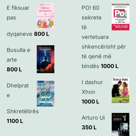
E fiksuar
PO! 60
Politikat e privatësisë
pas
sekrete
të
dyqaneve
800
L
Kontakt
vertetuara
shkencërisht për
Busulla e
të qenë më
arte
bindës
1000
L
800
L
I dashur
Dhelprat
Xhon
e
1000
L
Shkretëtirës
Arturo Ui
1100
L
350
L