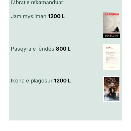
Librat e rekomanduar
Jam mysliman
1200
L
Pasqyra e lëndës
800
L
Ikona e plagosur
1200
L