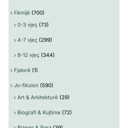
Fëmijë
(700)
0-3 vjeç
(73)
4-7 vjeç
(299)
8-12 vjeç
(344)
Fjalorë
(1)
Jo-fiksion
(590)
Art & Arkitekturë
(29)
Biografi & Kujtime
(72)
Biznes & Para
(39)