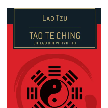
Anglisht
Ditarë
Evente
Blog