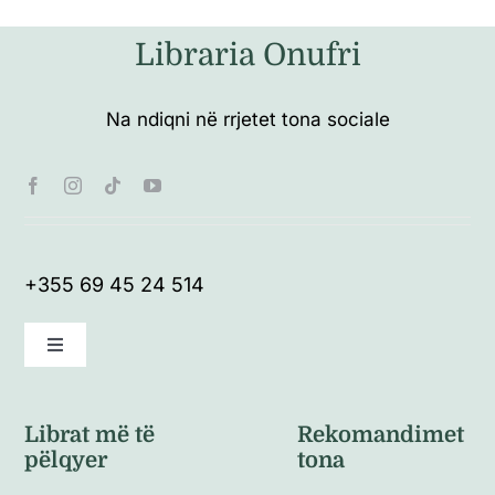
Libraria Onufri
Na ndiqni në rrjetet tona sociale
+355 69 45 24 514
Toggle
Navigation
Kushte të përgjithshme
Librat më të
Rekomandimet
pëlqyer
tona
Politikat e kthimeve