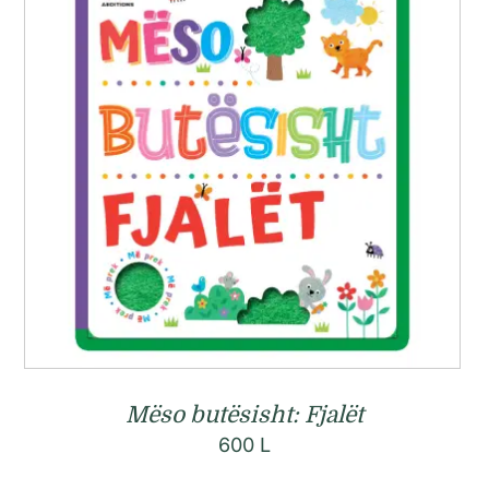
Mëso butësisht: Fjalët
600
L