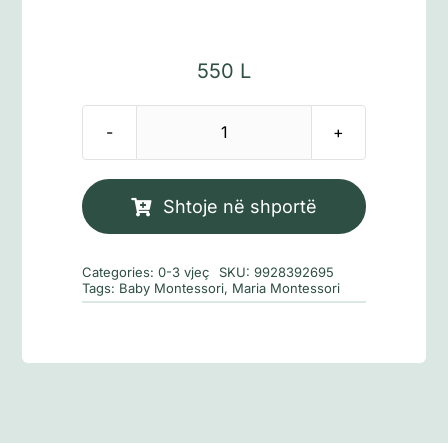
550
L
Sasi
Baby
Montessori:
Shtoje në shportë
Kopshti
Categories:
0-3 vjeç
SKU:
9928392695
Tags:
Baby Montessori
,
Maria Montessori