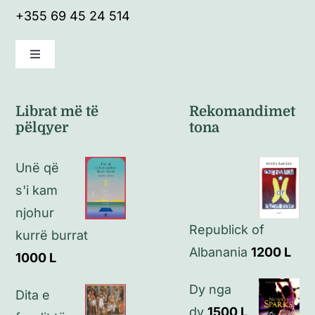
+355 69 45 24 514
Toggle
Navigation
Kushte të përgjithshme
Librat më të
Rekomandimet
pëlqyer
tona
Politikat e kthimeve
Unë që
Politikat e privatësisë
s'i kam
njohur
Republick of
Kontakt
kurrë burrat
Albanania
1200
L
1000
L
Dy nga
Dita e
dy
1500
L