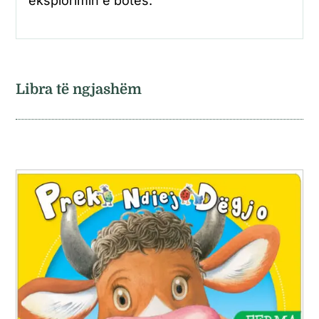
eksplorimin e botës.
Libra të ngjashëm