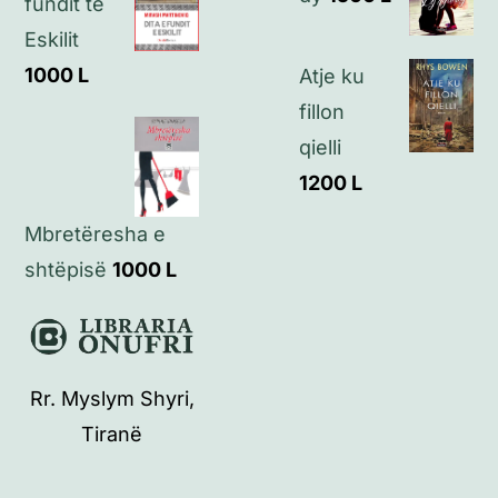
fundit të
Eskilit
1000
L
Atje ku
fillon
qielli
1200
L
Mbretëresha e
shtëpisë
1000
L
Rr. Myslym Shyri,
Tiranë