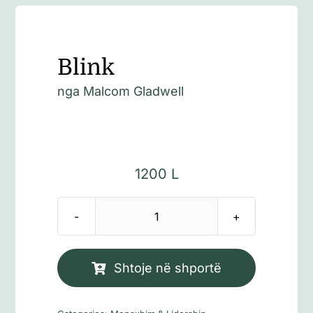
Blink
nga
Malcom Gladwell
1200
L
Sasi
Blink
Shtoje në shportë