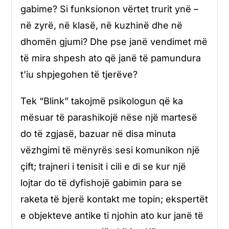
gabime? Si funksionon vërtet trurit ynë –
në zyrë, në klasë, në kuzhinë dhe në
dhomën gjumi? Dhe pse janë vendimet më
të mira shpesh ato që janë të pamundura
t’iu shpjegohen të tjerëve?
Tek “Blink” takojmë psikologun që ka
mësuar të parashikojë nëse një martesë
do të zgjasë, bazuar në disa minuta
vëzhgimi të mënyrës sesi komunikon një
çift; trajneri i tenisit i cili e di se kur një
lojtar do të dyfishojë gabimin para se
raketa të bjerë kontakt me topin; ekspertët
e objekteve antike ti njohin ato kur janë të