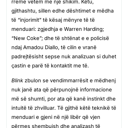
rreme vetem me një shikim. Këtu,
gjithashtu, sillen edhe dështimet e mëdha
të “injorimit” të kësaj mënyre të të
menduari: zgjedhja e Warren Harding;
“New Coke”; dhe të shtënat e e policisë
ndaj Amadou Diallo, të cilin e vranë
padrejtësisht sepse nuk analizuan si duhet
çastin e parë të kontaktit me të.
Blink
zbulon se vendimmarrësit e mëdhenj
nuk janë ata që përpunojnë informacione
më së shumti, por ata që kanë instinkt dhe
intuitë të zhvilluar. Të gjithë këtë teknikë të
menduari e gjeni në një libër që vjen
përmes shembujsh dhe analizash të