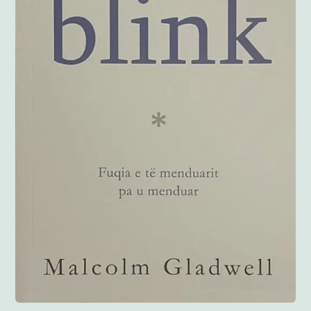
Anglisht
Ditarë
Evente
Blog