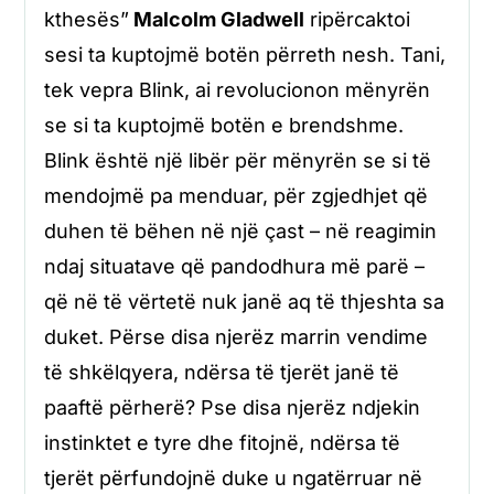
kthesës”
Malcolm Gladwell
ripërcaktoi
sesi ta kuptojmë botën përreth nesh. Tani,
tek vepra Blink, ai revolucionon mënyrën
se si ta kuptojmë botën e brendshme.
Blink është një libër për mënyrën se si të
mendojmë pa menduar, për zgjedhjet që
duhen të bëhen në një çast – në reagimin
ndaj situatave që pandodhura më parë –
që në të vërtetë nuk janë aq të thjeshta sa
duket. Përse disa njerëz marrin vendime
të shkëlqyera, ndërsa të tjerët janë të
paaftë përherë? Pse disa njerëz ndjekin
instinktet e tyre dhe fitojnë, ndërsa të
tjerët përfundojnë duke u ngatërruar në