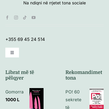
Na ndiqni në rrjetet tona sociale
+355 69 45 24 514
Toggle
Navigation
Kushte të përgjithshme
Librat më të
Rekomandimet
pëlqyer
tona
Politikat e kthimeve
Gomorra
PO! 60
Politikat e privatësisë
1000
L
sekrete
të