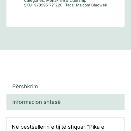
Categories:
Menaxhim & Lidership
SKU:
9789951721226
Tags:
Malcom Gladwell
Përshkrim
Informacion shtesë
Në bestsellerin e tij të shquar “Pika e