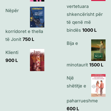
Kontakt
vertetuara
Nëpër
shkencërisht për
të qenë më
bindës
1000
L
korridoret e thella
të Jonit
750
L
Bija e
Klienti
900
L
minotaurit
1500
L
Një
shëtitje e
paharrueshme
600
L