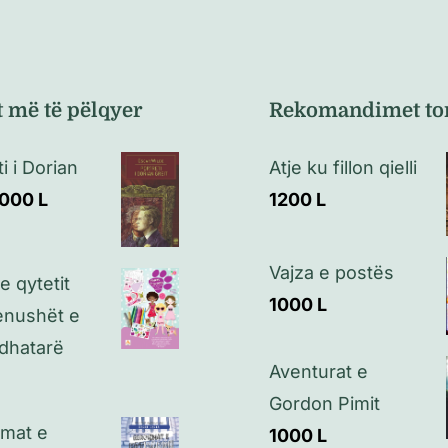
t më të pëlqyer
Rekomandimet to
i i Dorian
Atje ku fillon qielli
1000
L
1200
L
Vajza e postës
e qytetit
1000
L
enushët e
edhatarë
Aventurat e
Gordon Pimit
zmat e
1000
L