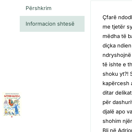
Përshkrim
Çfarë ndodh
Informacion shtesë
me tjetër sy
mëdha të ba
diçka ndien 
ndryshojnë 
të ishte e 
shoku yt?! S
kapërcesh a
ditar delik
për dashuri
djalë apo va
shohim njër
Bli në Adrio