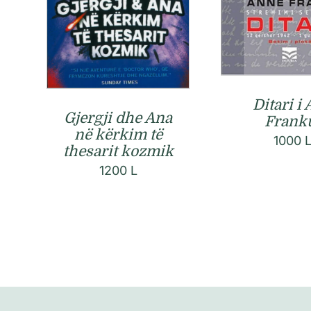
Ditari i
Gjergji dhe Ana
Frank
në kërkim të
1000
thesarit kozmik
1200
L