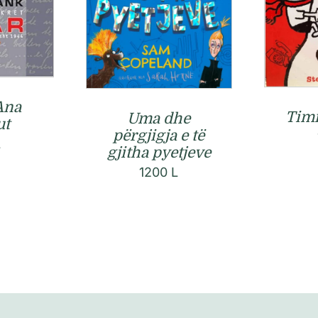
 Ana
Timi
Uma dhe
ut
përgjigja e të
L
gjitha pyetjeve
1200
L