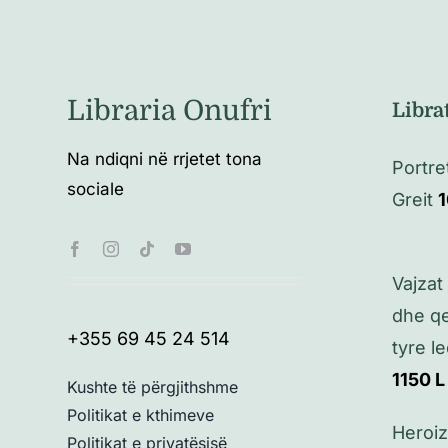
Libraria Onufri
Libra
Na ndiqni në rrjetet tona
Portret
sociale
Greit
Vajzat 
dhe q
+355 69 45 24 514
tyre l
1150
L
Kushte të përgjithshme
Politikat e kthimeve
Heroi
Politikat e privatësisë