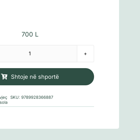
700
L
Sasi
Gjysmëmollë
Shtoje në shportë
vjeç
SKU:
9789928366887
sola