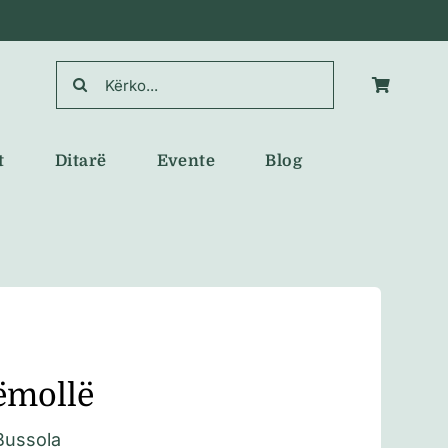
Search
for:
t
Ditarë
Evente
Blog
ëmollë
Bussola