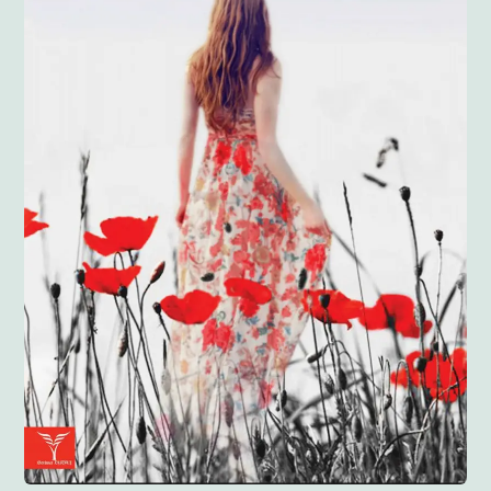
Anglisht
Ditarë
Evente
Blog