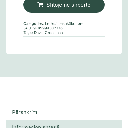
që
Shtoje në shportë
i
arratisej
Categories:
Letërsi bashkëkohore
lajmit
SKU:
9789994302376
Tags:
David Grossman
të
keq
Përshkrim
Informacion shtesë