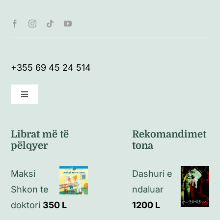
+355 69 45 24 514
Toggle
Navigation
Kushte të përgjithshme
Librat më të
Rekomandimet
pëlqyer
tona
Politikat e kthimeve
Maksi
Dashuri e
Politikat e privatësisë
Shkon te
ndaluar
doktori
350
L
1200
L
Kontakt