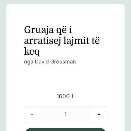
Gruaja që i
arratisej lajmit të
keq
nga
David Grossman
1600
L
Sasi
Gruaja