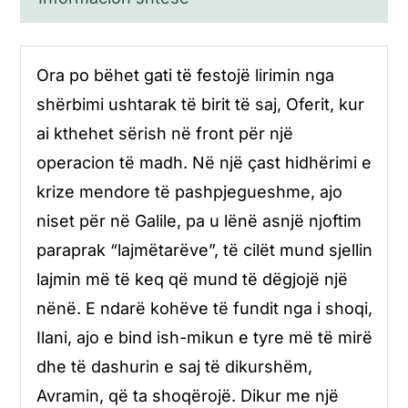
Ora po bëhet gati të festojë lirimin nga
shërbimi ushtarak të birit të saj, Oferit, kur
ai kthehet sërish në front për një
operacion të madh. Në një çast hidhërimi e
krize mendore të pashpjegueshme, ajo
niset për në Galile, pa u lënë asnjë njoftim
paraprak “lajmëtarëve”, të cilët mund sjellin
lajmin më të keq që mund të dëgjojë një
nënë. E ndarë kohëve të fundit nga i shoqi,
Ilani, ajo e bind ish-mikun e tyre më të mirë
dhe të dashurin e saj të dikurshëm,
Avramin, që ta shoqërojë. Dikur me një