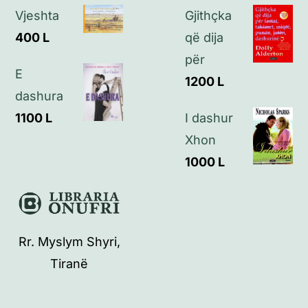
Vjeshta
Gjithçka
400
L
që dija
për
E
1200
L
dashura
1100
L
I dashur
Xhon
1000
L
Rr. Myslym Shyri,
Tiranë