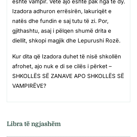
është vampir. Vetë ajo është pak nga të dy.
Izadora adhuron errësirën, lakuriqët e
natës dhe fundin e saj tutu të zi. Por,
gjithashtu, asaj i pëlqen shumë drita e
diellit, shkopi magjik dhe Lepurushi Rozë.
Kur dita që Izadora duhet të nisë shkollën
afrohet, ajo nuk e di se cilës i përket –
SHKOLLËS SË ZANAVE APO SHKOLLËS SË
VAMPIRËVE?
Libra të ngjashëm