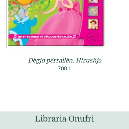
Dëgjo përrallën: Hirushja
700
L
Libraria Onufri