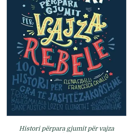
Histori përpara gjumit për vajza