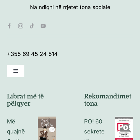
Na ndiqni në rrjetet tona sociale
+355 69 45 24 514
Toggle
Navigation
Kushte të përgjithshme
Librat më të
Rekomandimet
pëlqyer
tona
Politikat e kthimeve
Më
PO! 60
Politikat e privatësisë
quajnë
sekrete