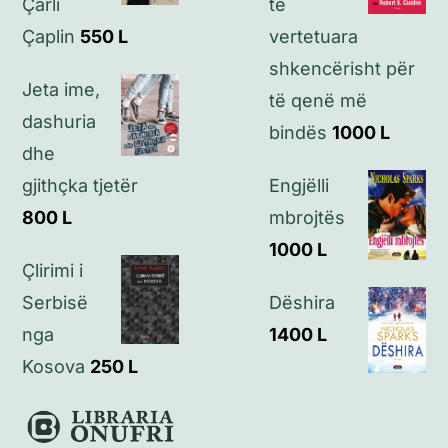
Çarli
të
Kontakt
Çaplin
550
L
vertetuara
shkencërisht për
Jeta ime,
të qenë më
dashuria
bindës
1000
L
dhe
gjithçka tjetër
Engjëlli
800
L
mbrojtës
1000
L
Çlirimi i
Serbisë
Dëshira
nga
1400
L
Kosova
250
L