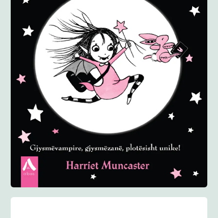
Anglisht
Ditarë
Evente
Blog