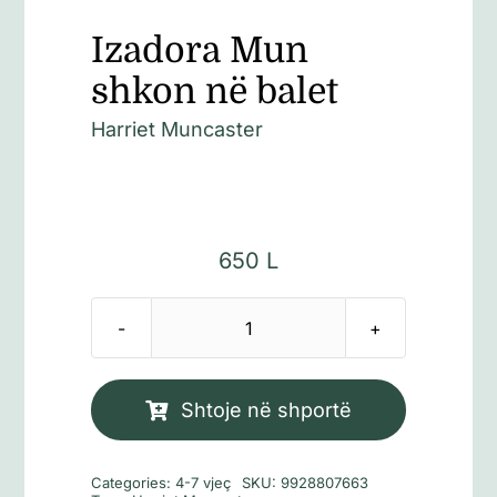
Izadora Mun
shkon në balet
Harriet Muncaster
650
L
Sasi
Izadora
Mun
Shtoje në shportë
shkon
në
Categories:
4-7 vjeç
SKU:
9928807663