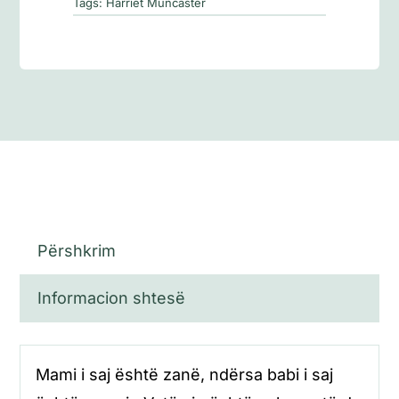
balet
Tags:
Harriet Muncaster
Përshkrim
Informacion shtesë
Mami i saj është zanë, ndërsa babi i saj