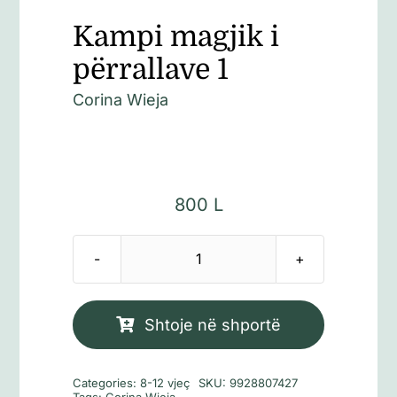
Kampi magjik i
përrallave 1
Corina Wieja
800
L
Sasi
Kampi
magjik
Shtoje në shportë
i
përrallave
Categories:
8-12 vjeç
SKU:
9928807427
1
Tags:
Corina Wieja