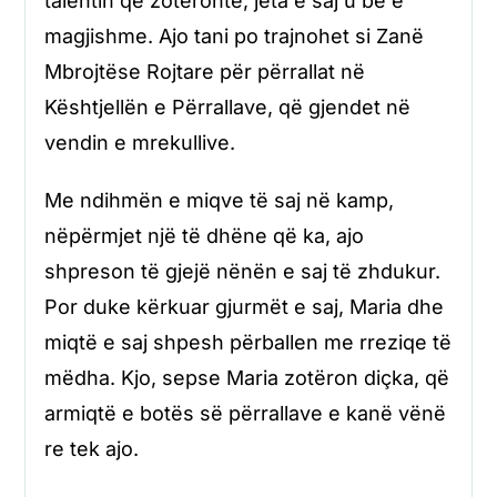
talentin që zotëronte, jeta e saj u bë e
magjishme. Ajo tani po trajnohet si Zanë
Mbrojtëse Rojtare për përrallat në
Kështjellën e Përrallave, që gjendet në
vendin e mrekullive.
Me ndihmën e miqve të saj në kamp,
nëpërmjet një të dhëne që ka, ajo
shpreson të gjejë nënën e saj të zhdukur.
Por duke kërkuar gjurmët e saj, Maria dhe
miqtë e saj shpesh përballen me rreziqe të
mëdha. Kjo, sepse Maria zotëron diçka, që
armiqtë e botës së përrallave e kanë vënë
re tek ajo.