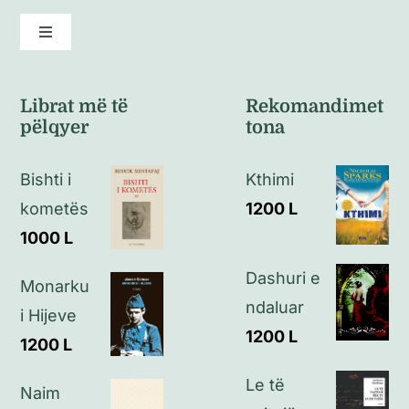
Toggle
Navigation
Kushte të përgjithshme
Librat më të
Rekomandimet
pëlqyer
tona
Politikat e kthimeve
Bishti i
Kthimi
Politikat e privatësisë
kometës
1200
L
1000
L
Kontakt
Dashuri e
Monarku
ndaluar
i Hijeve
1200
L
1200
L
Le të
Naim