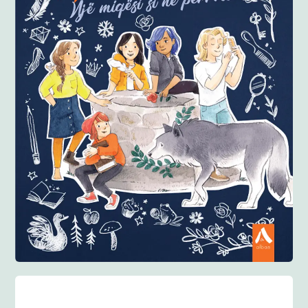
Anglisht
Ditarë
Evente
Blog