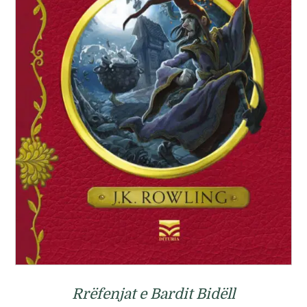
Rrëfenjat e Bardit Bidëll