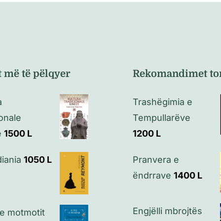
t më të pëlqyer
Rekomandimet to
a
Trashëgimia e
ionale
Tempullarëve
e
1500
L
1200
L
iania
1050
L
Pranvera e
ëndrrave
1400
L
Engjëlli mbrojtës
 e motmotit