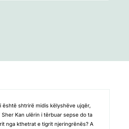
i është shtrirë midis këlyshëve ujqër,
i Sher Kan ulërin i tërbuar sepse do ta
t nga kthetrat e tigrit njeringrënës? A