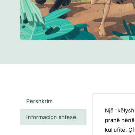
Përshkrim
Një “këlysh
Informacion shtesë
pranë nënës
kullufitë. 