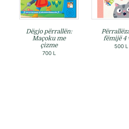
Dëgjo përrallën:
Përrallëz
Maçoku me
fëmijë 4 
çizme
500
L
700
L