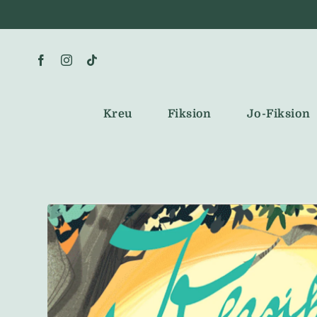
Skip
to
content
Kreu
Fiksion
Jo-Fiksion