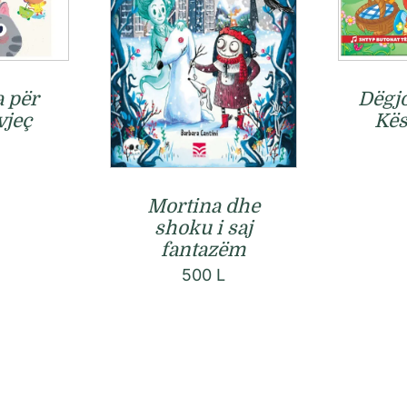
a për
Dëgjo
vjeç
Kës
Mortina dhe
shoku i saj
fantazëm
500
L