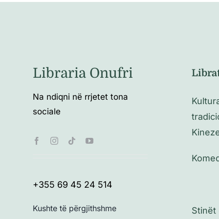
Libraria Onufri
Libra
Na ndiqni në rrjetet tona
Kultur
sociale
tradic
Kinez
Komed
+355 69 45 24 514
Kushte të përgjithshme
Stinët