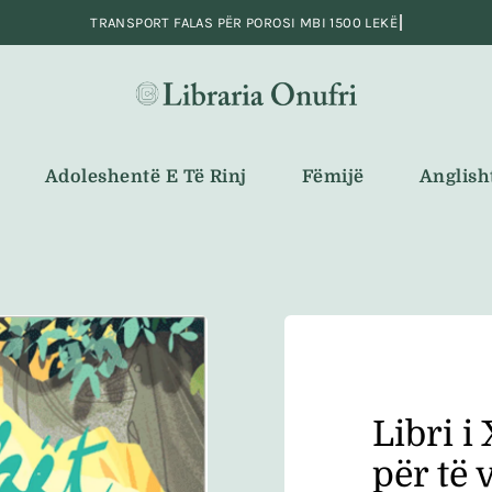
Adoleshentë E Të Rinj
Fëmijë
Anglish
Libri i
për të 