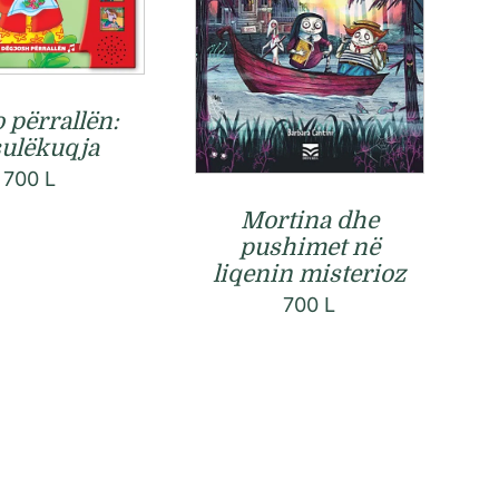
 përrallën:
ulëkuqja
700
L
Mortina dhe
pushimet në
liqenin misterioz
700
L