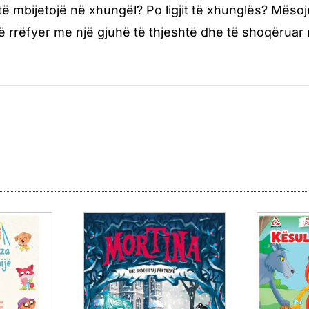
 të mbijetojë në xhungël? Po ligjit të xhunglës? Mësoje
ë rrëfyer me një gjuhë të thjeshtë dhe të shoqëruar