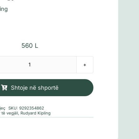
ing
560
L
Sasi
Libri
i
Shtoje në shportë
Xhunglës
(Klasikët
jeç
SKU:
9292354862
për
 të vegjël
,
Rudyard Kipling
të
vegjël)