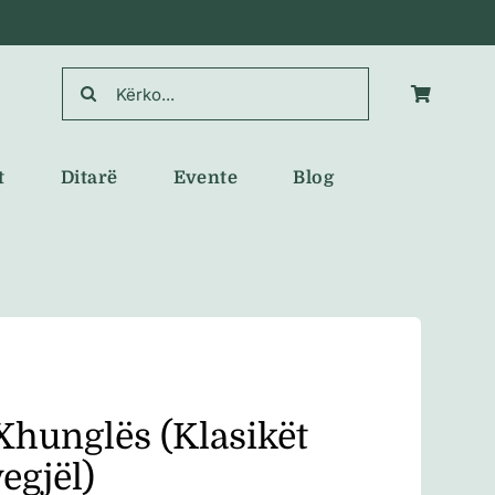
Search
for:
t
Ditarë
Evente
Blog
 Xhunglës (Klasikët
vegjël)