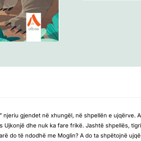
” njeriu gjendet në xhungël, në shpellën e ujqërve. A
 Ujkonjë dhe nuk ka fare frikë. Jashtë shpellës, tigr
Çfarë do të ndodhë me Moglin? A do ta shpëtojnë ujqëri