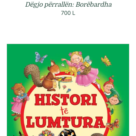
Dëgjo përrallën: Borëbardha
700
L