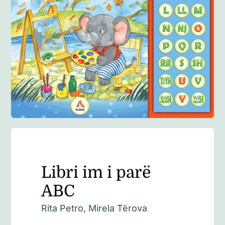
Anglisht
Ditarë
Evente
Blog
Libri im i parë
ABC
Rita Petro, Mirela Tërova