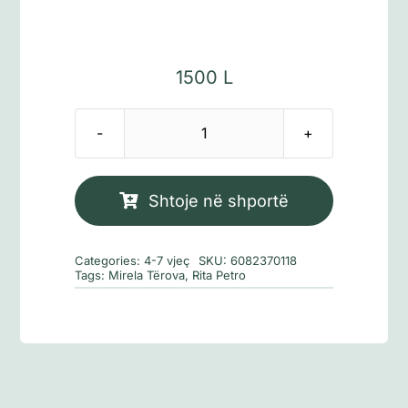
1500
L
Sasi
Libri
im
Shtoje në shportë
i
parë
Categories:
4-7 vjeç
SKU:
6082370118
ABC
Tags:
Mirela Tërova
,
Rita Petro