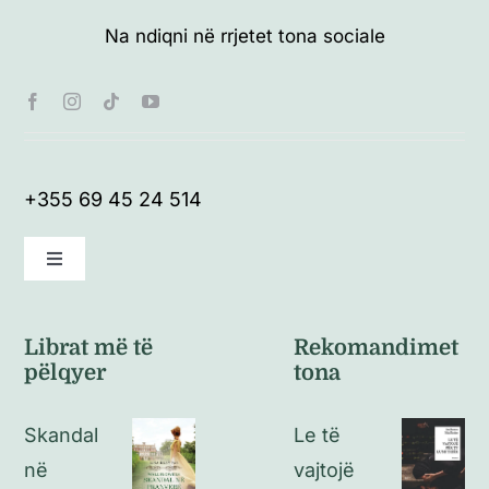
Na ndiqni në rrjetet tona sociale
+355 69 45 24 514
Toggle
Navigation
Kushte të përgjithshme
Librat më të
Rekomandimet
pëlqyer
tona
Politikat e kthimeve
Skandal
Le të
Politikat e privatësisë
në
vajtojë