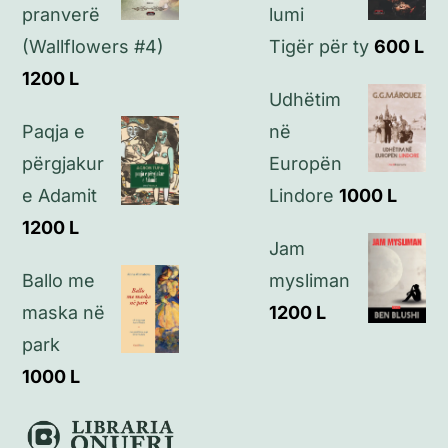
pranverë
lumi
Kontakt
(Wallflowers #4)
Tigër për ty
600
L
1200
L
Udhëtim
Paqja e
në
përgjakur
Europën
e Adamit
Lindore
1000
L
1200
L
Jam
Ballo me
mysliman
maska në
1200
L
park
1000
L