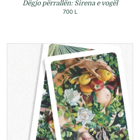
Dëgjo përrallën: Sirena e vogël
700
L