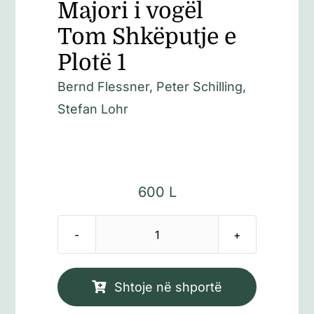
Majori i vogël
Tom Shkëputje e
Plotë 1
Bernd Flessner, Peter Schilling,
Stefan Lohr
600
L
Sasi
Majori
i
Shtoje në shportë
vogël