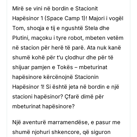
Mirë se vini në bordin e Stacionit
Hapësinor 1 (Space Camp 1)! Majori i vogël
Tom, shoqja e tij e ngushtë Stela dhe
Plutini, maçoku i tyre robot, mbeten vetëm
në stacion për herë të parë. Ata nuk kanë
shumë kohë për t‘u çlodhur dhe për të
shijuar pamjen e Tokës – mbeturinat
hapësinore kërcënojnë Stacionin
Hapësinor 1! Si është jeta në bordin e një
stacioni hapësinor? Çfarë dimë për
mbeturinat hapësinore?
Një aventurë marramendëse, e pasur me
shumë njohuri shkencore, që siguron