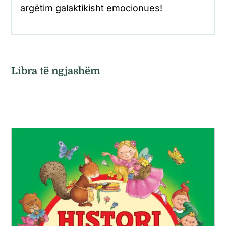
argëtim galaktikisht emocionues!
Libra të ngjashëm