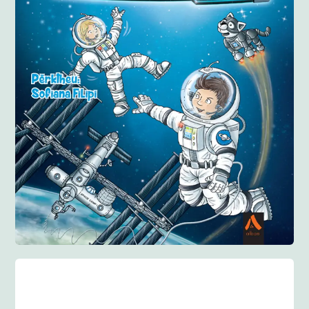
Anglisht
Ditarë
Evente
Blog