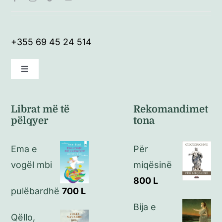
+355 69 45 24 514
Toggle
Navigation
Kushte të përgjithshme
Librat më të
Rekomandimet
pëlqyer
tona
Politikat e kthimeve
Ema e
Për
Politikat e privatësisë
vogël mbi
miqësinë
800
L
pulëbardhë
700
L
Kontakt
Bija e
Qëllo,