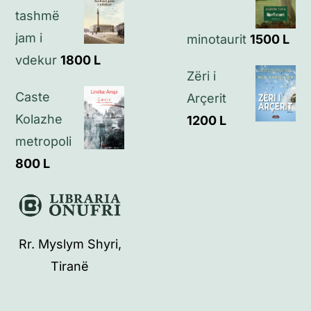
tashmë
jam i
minotaurit
1500
L
vdekur
1800
L
Zëri i
Caste
Arçerit
Kolazhe
1200
L
metropoli
800
L
Rr. Myslym Shyri,
Tiranë