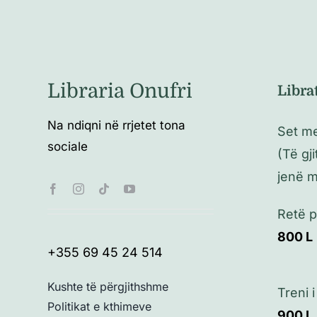
Libraria Onufri
Libra
Na ndiqni në rrjetet tona
Set me
sociale
(Të gj
jenë 
Retë p
800
L
+355 69 45 24 514
Kushte të përgjithshme
Treni 
Politikat e kthimeve
900
L