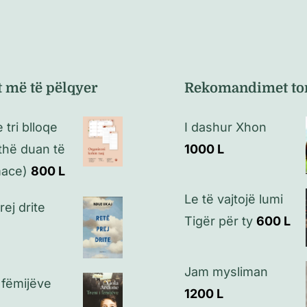
t më të pëlqyer
Rekomandimet to
 tri blloqe
I dashur Xhon
ithë duan të
1000
L
mace)
800
L
Le të vajtojë lumi
rej drite
Tigër për ty
600
L
Jam mysliman
i fëmijëve
1200
L