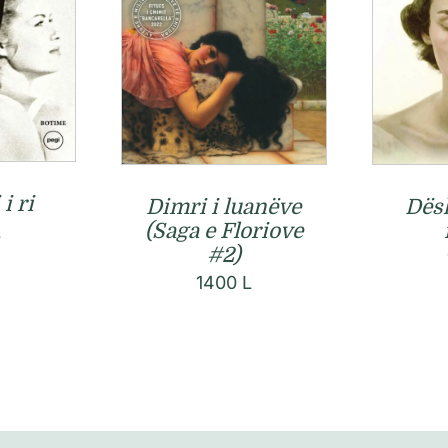
i ri
Dimri i luanëve
Dësh
(Saga e Floriove
L
#2)
1400
L