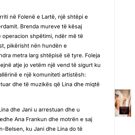
arriti në Folenë e Lartë, një shtëpi e
sterdamit. Brenda mureve të kësaj
një operacion shpëtimi, ndër më të
st, pikërisht nën hundën e
dra metra larg shtëpisë së tyre. Foleja
jejnë atje jo vetëm një vend të sigurt ku
llërinë e një komuniteti artistësh:
etuar dhe të muzikës që Lina dhe miqtë
 Lina dhe Jani u arrestuan dhe u
n edhe Ana Frankun dhe motrën e saj
n-Belsen, ku Jani dhe Lina do të