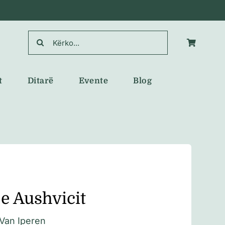
Search
for:
t
Ditarë
Evente
Blog
e Aushvicit
Van Iperen