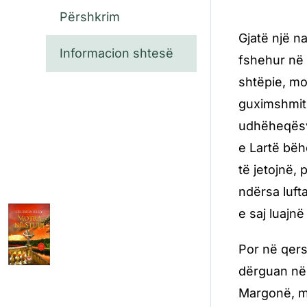
Përshkrim
Gjatë një na
Informacion shtesë
fshehur në 
shtëpie, mo
guximshmit 
udhëheqësve
e Lartë bëhe
të jetojnë,
ndërsa luft
e saj luajn
Por në qers
dërguan në 
Margonë, me