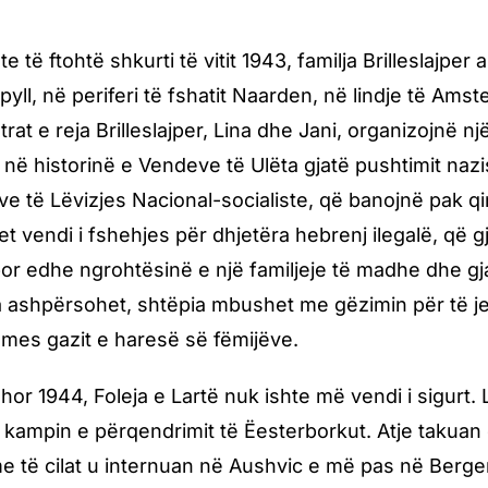
te të ftohtë shkurti të vitit 1943, familja Brilleslajper 
pyll, në periferi të fshatit Naarden, në lindje të Am
trat e reja Brilleslajper, Lina dhe Jani, organizojnë 
në historinë e Vendeve të Ulëta gjatë pushtimit nazi
 të Lëvizjes Nacional-socialiste, që banojnë pak qin
t vendi i fshehjes për dhjetëra hebrenj ilegalë, që g
 por edhe ngrohtësinë e një familjeje të madhe dhe gja
a ashpërsohet, shtëpia mbushet me gëzimin për të j
ë mes gazit e haresë së fëmijëve.
hor 1944, Foleja e Lartë nuk ishte më vendi i sigurt.
kampin e përqendrimit të Ëesterborkut. Atje takua
 të cilat u internuan në Aushvic e më pas në Berge