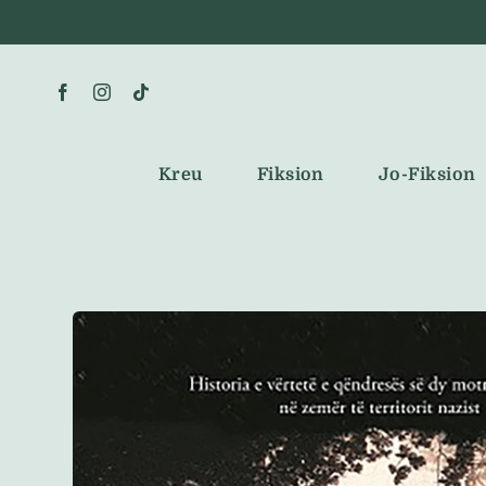
Skip
to
content
Kreu
Fiksion
Jo-Fiksion