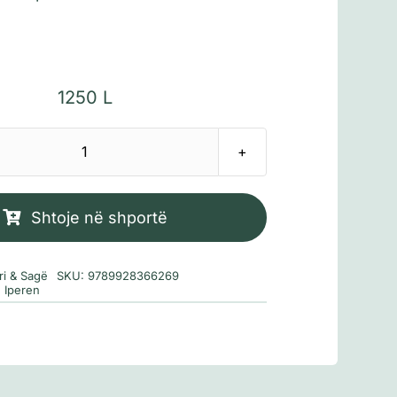
1250
L
Sasi
Motrat
e
Shtoje në shportë
Aushvicit
ri & Sagë
SKU:
9789928366269
 Iperen