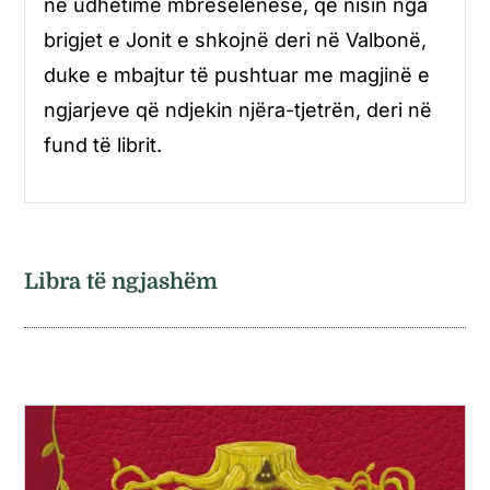
në udhëtime mbresëlënëse, që nisin nga
brigjet e Jonit e shkojnë deri në Valbonë,
duke e mbajtur të pushtuar me magjinë e
ngjarjeve që ndjekin njëra-tjetrën, deri në
fund të librit.
Libra të ngjashëm