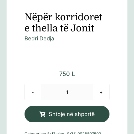
Nëpër korridoret
e thella të Jonit
Bedri Dedja
750
L
Sasi
Nëpër
korridoret
Shtoje në shportë
e
thella
Categories:
8-12 vjeç
SKU:
9928807502