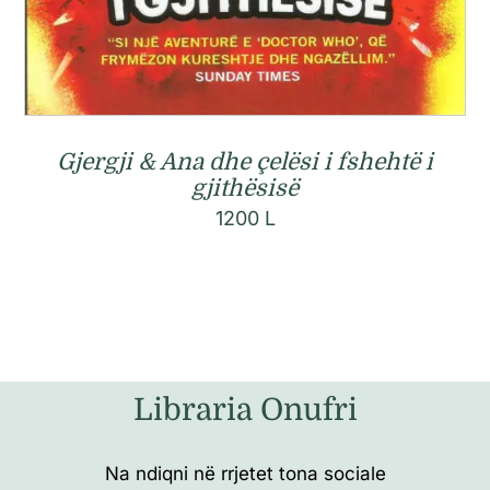
Gjergji & Ana dhe çelësi i fshehtë i
gjithësisë
1200
L
Libraria Onufri
Na ndiqni në rrjetet tona sociale