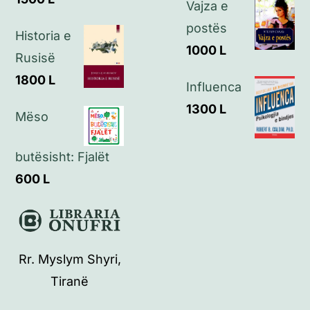
Vajza e
postës
Historia e
1000
L
Rusisë
1800
L
Influenca
1300
L
Mëso
butësisht: Fjalët
600
L
Rr. Myslym Shyri,
Tiranë