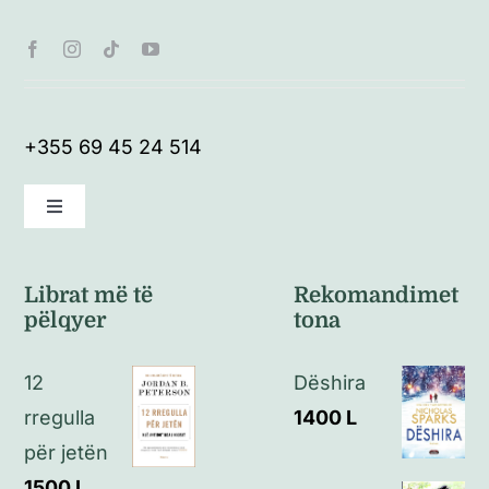
+355 69 45 24 514
Toggle
Navigation
Kushte të përgjithshme
Librat më të
Rekomandimet
pëlqyer
tona
Politikat e kthimeve
12
Dëshira
Politikat e privatësisë
rregulla
1400
L
për jetën
Kontakt
1500
L