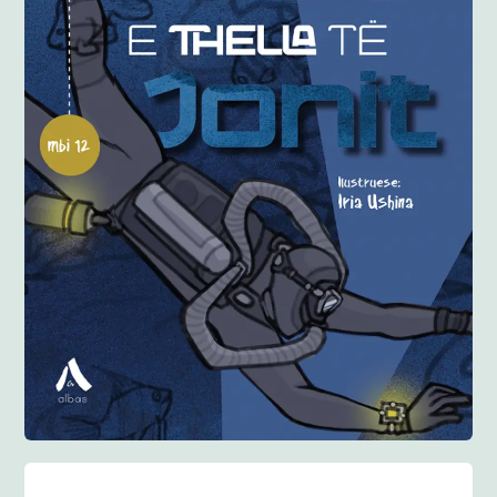
Anglisht
Ditarë
Evente
Blog