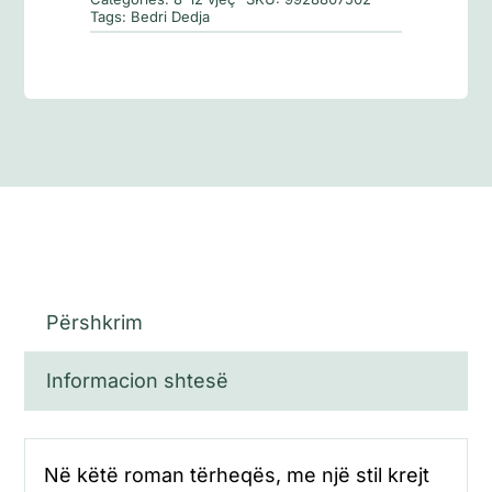
të
Tags:
Bedri Dedja
Jonit
Përshkrim
Informacion shtesë
Në këtë roman tërheqës, me një stil krejt