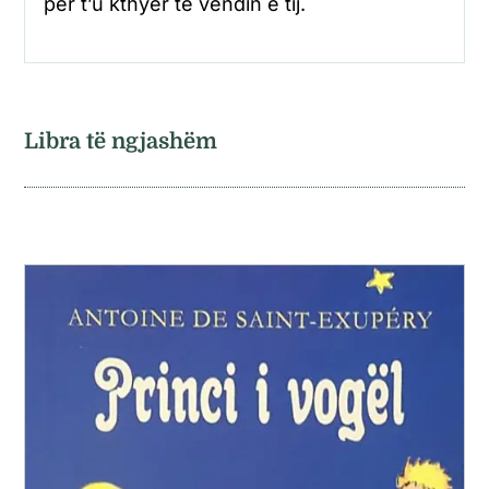
për t’u kthyer të vendin e tij.
Libra të ngjashëm