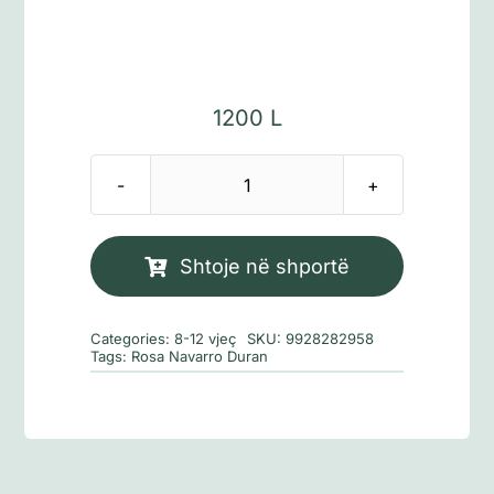
1200
L
Sasi
Odiseja
treguar
Shtoje në shportë
femijëve
Categories:
8-12 vjeç
SKU:
9928282958
Tags:
Rosa Navarro Duran