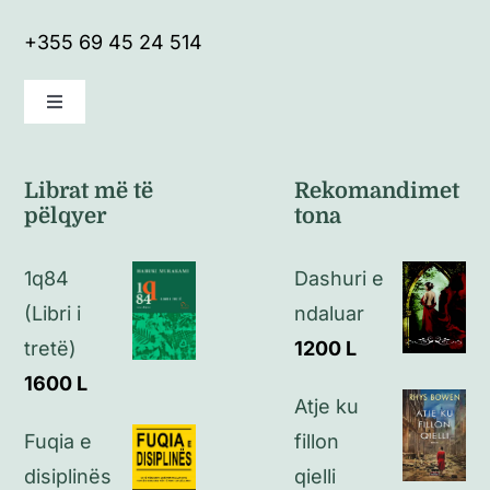
+355 69 45 24 514
Toggle
Navigation
Kushte të përgjithshme
Librat më të
Rekomandimet
pëlqyer
tona
Politikat e kthimeve
1q84
Dashuri e
Politikat e privatësisë
(Libri i
ndaluar
tretë)
1200
L
Kontakt
1600
L
Atje ku
Fuqia e
fillon
disiplinës
qielli