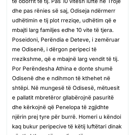
të oborrit të tij. Pas 10 vitesh luftë në Trojë
dhe pas rënies së saj, Odiseja ndërmerr
udhëtimin e tij plot rreziqe, udhëtim që e
mbajti larg familjes edhe 10 vite të tjera.
Poseidoni, Perëndia e Deteve, i zemëruar
me Odisenë, i dërgon peripeci të
rrezikshme, që e mbajnë larg vendit të tij.
Por Perëndesha Athina e donte shumë
Odisenë dhe e ndihmon të kthehet në
shtëpi. Në mungesë të Odisesë, mëtuesit
e pallatit mbretëror gllabërojnë pasuritë
dhe kërkojnë që Penelopa të zgjidhte
njërin prej tyre për burrë. Homeri u këndoi
kaq bukur peripecive të këtij luftëtari dinak