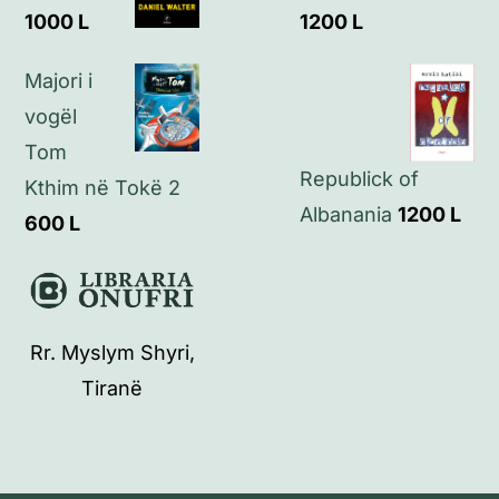
1000
L
1200
L
Majori i
vogël
Tom
Republick of
Kthim në Tokë 2
Albanania
1200
L
600
L
Rr. Myslym Shyri,
Tiranë