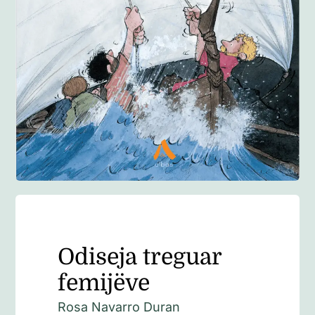
Anglisht
Ditarë
Evente
Blog
Odiseja treguar
femijëve
Rosa Navarro Duran