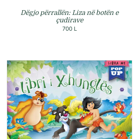
Dëgjo përrallën: Liza në botën e
çudirave
700
L