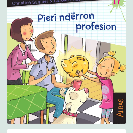
Anglisht
Ditarë
Evente
Blog