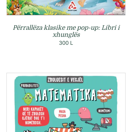
Përrallëza klasike me pop-up: Libri i
xhunglës
300
L