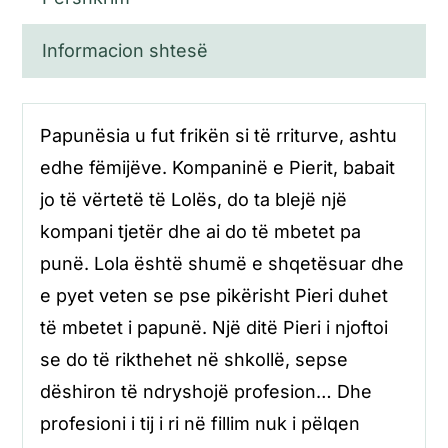
Informacion shtesë
Papunësia u fut frikën si të rriturve, ashtu
edhe fëmijëve. Kompaninë e Pierit, babait
jo të vërtetë të Lolës, do ta blejë një
kompani tjetër dhe ai do të mbetet pa
punë. Lola është shumë e shqetësuar dhe
e pyet veten se pse pikërisht Pieri duhet
të mbetet i papunë. Një ditë Pieri i njoftoi
se do të rikthehet në shkollë, sepse
dëshiron të ndryshojë profesion… Dhe
profesioni i tij i ri në fillim nuk i pëlqen