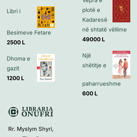
Vepra e
plotë e
Libri i
Kadaresë
në shtatë vëllime
Besimeve Fetare
49000
L
2500
L
Një
Dhoma e
shëtitje e
gazit
1200
L
paharrueshme
600
L
Rr. Myslym Shyri,