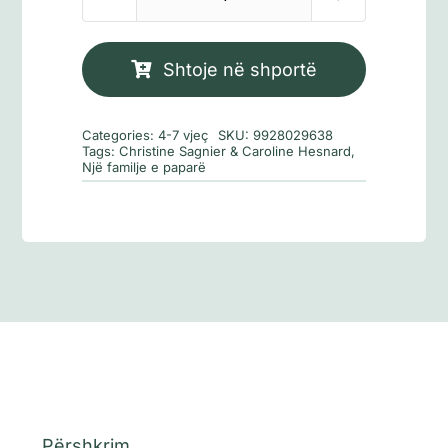
Sasi
Pieri
ndërron
Shtoje në shportë
profesion
17
Categories:
4-7 vjeç
SKU:
9928029638
Tags:
Christine Sagnier & Caroline Hesnard
,
Një familje e paparë
Përshkrim