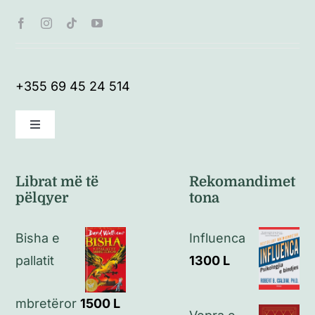
+355 69 45 24 514
Toggle
Navigation
Kushte të përgjithshme
Librat më të
Rekomandimet
pëlqyer
tona
Politikat e kthimeve
Bisha e
Influenca
Politikat e privatësisë
pallatit
1300
L
Kontakt
mbretëror
1500
L