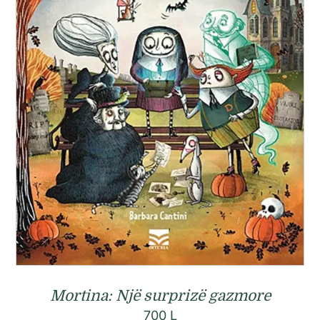
Mortina: Një surprizë gazmore
700
L