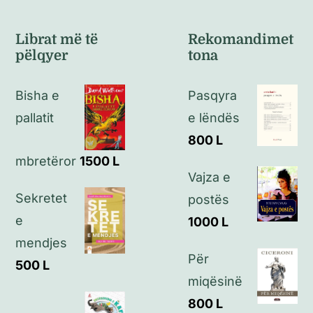
Navigation
Kushte të përgjithshme
Librat më të
Rekomandimet
pëlqyer
tona
Politikat e kthimeve
Bisha e
Pasqyra
Politikat e privatësisë
pallatit
e lëndës
800
L
Kontakt
mbretëror
1500
L
Vajza e
Sekretet
postës
e
1000
L
mendjes
Për
500
L
miqësinë
800
L