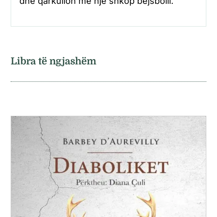
dhe qarkullon me një shkop bejsbolli.
Libra të ngjashëm