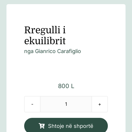
Rregulli i
ekuilibrit
nga
Gianrico Carafiglio
800
L
Sasi
Rregulli
i
Shtoje në shportë