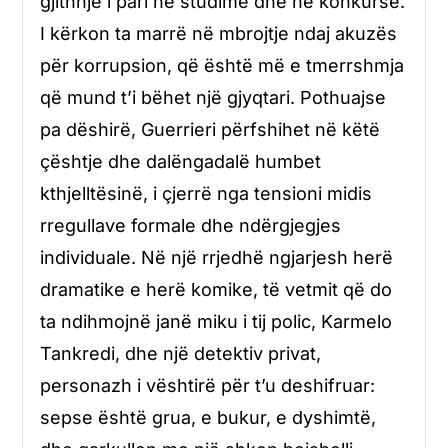
gjithnjë i pari në studime dhe në konkurse.
I kërkon ta marrë në mbrojtje ndaj akuzës
për korrupsion, që është më e tmerrshmja
që mund t’i bëhet një gjyqtari. Pothuajse
pa dëshirë, Guerrieri përfshihet në këtë
çështje dhe dalëngadalë humbet
kthjelltësinë, i çjerrë nga tensioni midis
rregullave formale dhe ndërgjegjes
individuale. Në një rrjedhë ngjarjesh herë
dramatike e herë komike, të vetmit që do
ta ndihmojnë janë miku i tij polic, Karmelo
Tankredi, dhe një detektiv privat,
personazh i vështirë për t’u deshifruar:
sepse është grua, e bukur, e dyshimtë,