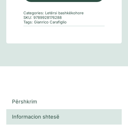
ekuilibrit
Categories:
Letërsi bashkëkohore
SKU:
9789928176288
Tags:
Gianrico Carafiglio
Përshkrim
Informacion shtesë