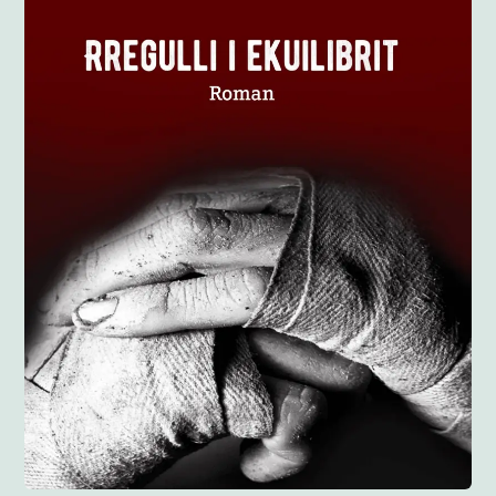
Anglisht
Ditarë
Evente
Blog