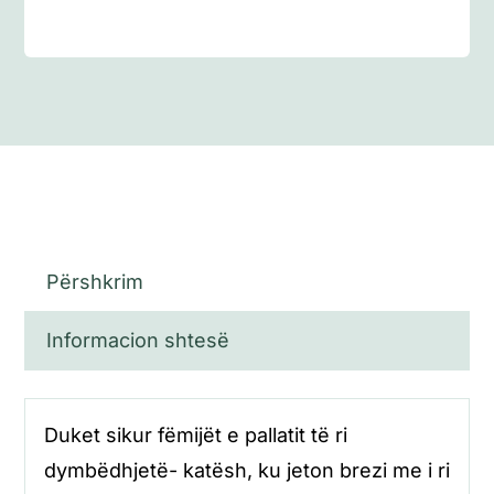
Përshkrim
Informacion shtesë
Duket sikur fëmijët e pallatit të ri
dymbëdhjetë- katësh, ku jeton brezi me i ri