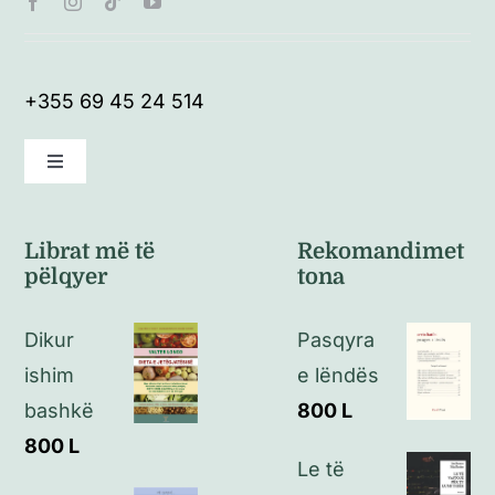
+355 69 45 24 514
Toggle
Navigation
Kushte të përgjithshme
Librat më të
Rekomandimet
pëlqyer
tona
Politikat e kthimeve
Dikur
Pasqyra
Politikat e privatësisë
ishim
e lëndës
bashkë
800
L
Kontakt
800
L
Le të