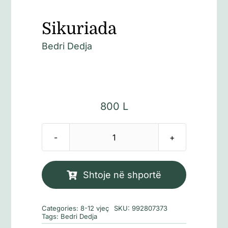
Sikuriada
Bedri Dedja
800
L
Sasi
Sikuriada
Shtoje në shportë
Categories:
8-12 vjeç
SKU:
992807373
Tags:
Bedri Dedja