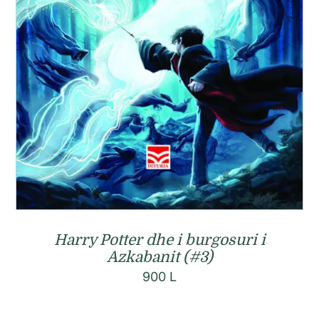
Harry Potter dhe i burgosuri i
Azkabanit (#3)
900
L