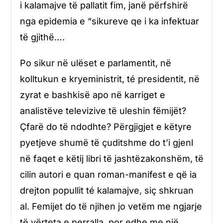
i kalamajve të pallatit fim, janë përfshirë
nga epidemia e “sikureve qe i ka infektuar
të gjithë….
Po sikur në ulëset e parlamentit, në
kolltukun e kryeministrit, té presidentit, në
zyrat e bashkisë apo në karriget e
analistëve televizive të uleshin fëmijët?
Çfarë do të ndodhte? Përgjigjet e këtyre
pyetjeve shumë të çuditshme do t’i gjenl
në faqet e këtij libri të jashtëzakonshëm, të
cilin autori e quan roman-manifest e që ia
drejton popullit té kalamajve, siç shkruan
al. Femijet do të njihen jo vetëm me ngjarje
të vërteta e perralla, por edhe me një