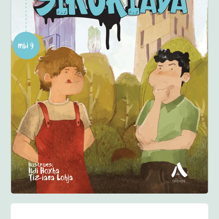
Anglisht
Ditarë
Evente
Blog