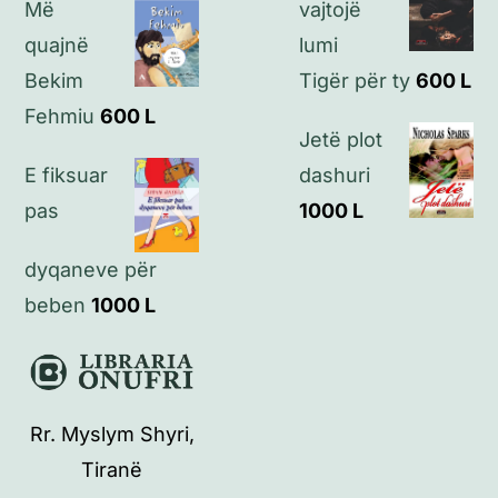
Më
vajtojë
quajnë
lumi
Bekim
Tigër për ty
600
L
Fehmiu
600
L
Jetë plot
E fiksuar
dashuri
pas
1000
L
dyqaneve për
beben
1000
L
Rr. Myslym Shyri,
Tiranë