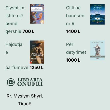
Kontakt
Gjyshi im
Çifti në
ishte një
banesën
pemë
nr 9
qershie
700
L
1400
L
Hajdutja
Për
e
detyrimet
1000
L
parfumeve
1250
L
Rr. Myslym Shyri,
Tiranë