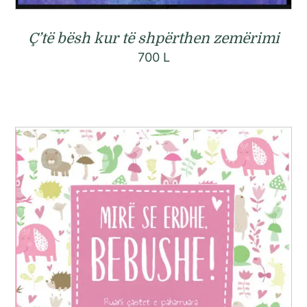
Ç’të bësh kur të shpërthen zemërimi
700
L