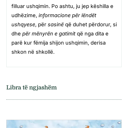
filluar ushqimin. Po ashtu, ju jep këshilla e
udhëzime,
informacione për lëndët
ushqyese
, për
sasinë
që duhet përdorur, si
dhe
për mënyrën e gatimit
që nga dita e
parë kur fëmija shijon ushqimin, derisa
shkon në shkollë.
Libra të ngjashëm