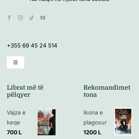
+355 69 45 24 514
Toggle
Navigation
Kushte të përgjithshme
Librat më të
Rekomandimet
pëlqyer
tona
Politikat e kthimeve
Vajza e
Ikona e
Politikat e privatësisë
keqe
plagosur
700
L
1200
L