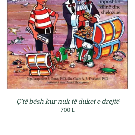
Ç’të bësh kur nuk të duket e drejtë
700
L