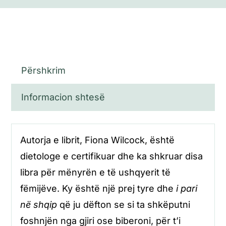
Përshkrim
Informacion shtesë
Autorja e librit, Fiona Wilcock, është
dietologe e certifikuar dhe ka shkruar disa
libra për mënyrën e të ushqyerit të
fëmijëve. Ky është një prej tyre dhe
i pari
në shqip
që ju dëfton se si ta shkëputni
foshnjën nga gjiri ose biberoni, për t’i