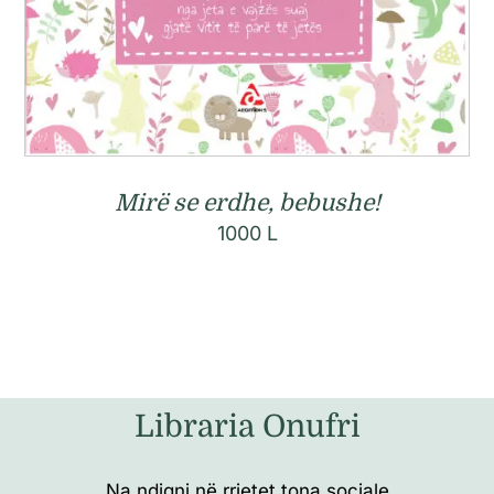
Mirë se erdhe, bebushe!
1000
L
Libraria Onufri
Na ndiqni në rrjetet tona sociale