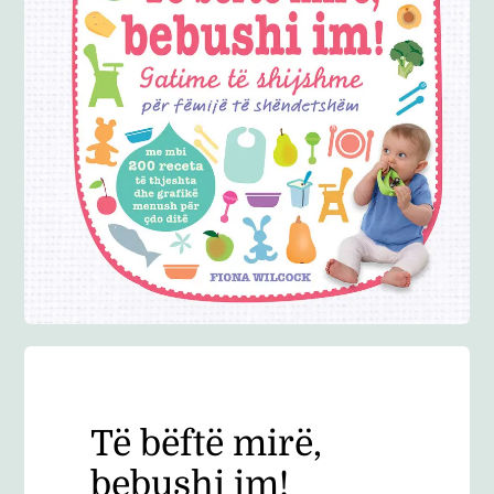
Anglisht
Ditarë
Evente
Blog
Të bëftë mirë,
bebushi im!