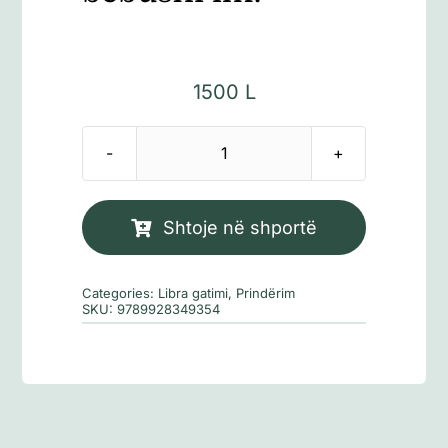
1500
L
Sasi
Të
bëftë
Shtoje në shportë
mirë,
bebushi
Categories:
Libra gatimi
,
Prindërim
im!
SKU:
9789928349354