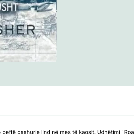
e beftë dashurie lind në mes të kaosit. Udhëtimi i Roa