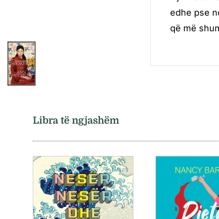
edhe pse nd
që më shumë
Libra të ngjashëm