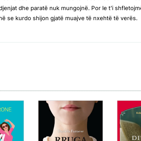
jenjat dhe paratë nuk mungojnë. Por le t’i shfletojm
 se kurdo shijon gjatë muajve të nxehtë të verës.