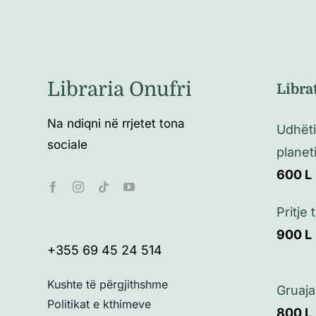
Libraria Onufri
Libra
Na ndiqni në rrjetet tona
Udhëti
sociale
planet
600
L
Pritje
900
L
+355 69 45 24 514
Kushte të përgjithshme
Gruaja
Politikat e kthimeve
800
L