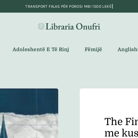
Adoleshentë E Të Rinj
Fëmijë
Anglish
The Fi
me kus