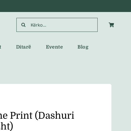
Search
for:
t
Ditarë
Evente
Blog
ne Print (Dashuri
ht)