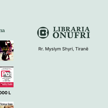
na
Rr. Myslym Shyri, Tiranë
000
L