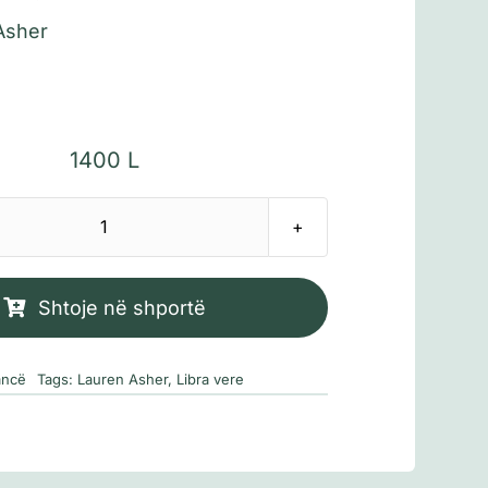
Asher
1400
L
Sasi
The
Fine
Shtoje në shportë
Print
(Dashuri
ncë
Tags:
Lauren Asher
,
Libra vere
me
kusht)