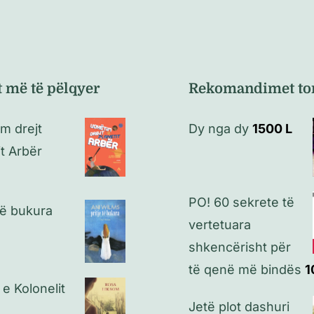
t më të pëlqyer
Rekomandimet to
m drejt
Dy nga dy
1500
L
it Arbër
PO! 60 sekrete të
 të bukura
vertetuara
shkencërisht për
të qenë më bindës
1
 e Kolonelit
Jetë plot dashuri