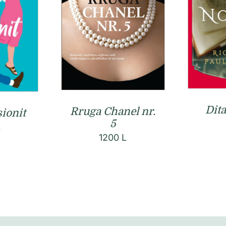
Dita
Rruga Chanel nr.
sionit
5
L
1200
L