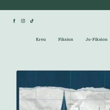
Skip
to
content
Kreu
Fiksion
Jo-Fiksion