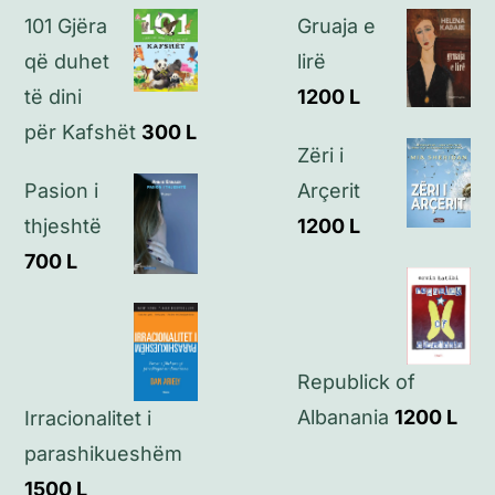
101 Gjëra
Gruaja e
Politikat e privatësisë
që duhet
lirë
të dini
1200
L
Kontakt
për Kafshët
300
L
Zëri i
Pasion i
Arçerit
thjeshtë
1200
L
700
L
Republick of
Albanania
1200
L
Irracionalitet i
parashikueshëm
1500
L