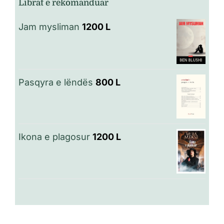
Librat e rekomanduar
Jam mysliman
1200
L
Pasqyra e lëndës
800
L
Ikona e plagosur
1200
L