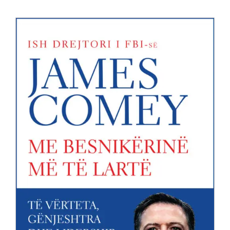
Anglisht
Ditarë
Evente
Blog