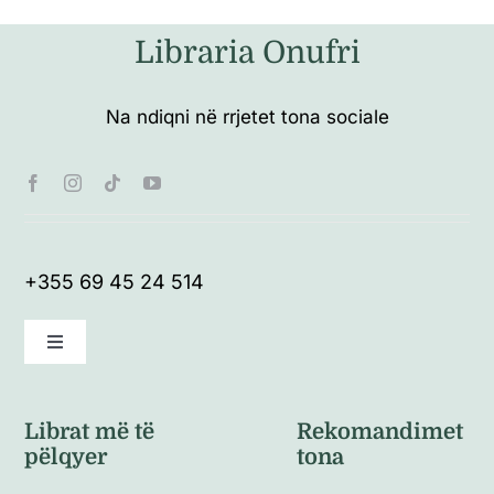
Libraria Onufri
Na ndiqni në rrjetet tona sociale
+355 69 45 24 514
Toggle
Navigation
Kushte të përgjithshme
Librat më të
Rekomandimet
pëlqyer
tona
Politikat e kthimeve