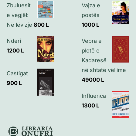
Zbuluesit
Vajza e
Politikat e privatësisë
e vegjël:
postës
Në lëvizje
800
L
1000
L
Kontakt
Nderi
Vepra e
1200
L
plotë e
Kadaresë
në shtatë vëllime
Castigat
49000
L
900
L
Influenca
1300
L