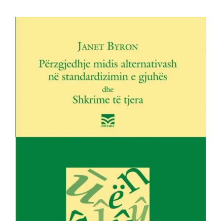
Anglisht
Ditarë
Evente
Blog