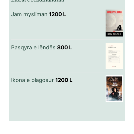
Jam mysliman
1200
L
Pasqyra e lëndës
800
L
Ikona e plagosur
1200
L