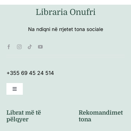
Libraria Onufri
Na ndiqni në rrjetet tona sociale
+355 69 45 24 514
Toggle
Navigation
Kushte të përgjithshme
Librat më të
Rekomandimet
pëlqyer
tona
Politikat e kthimeve