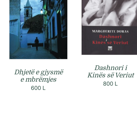
Dashnori i
Dhjetë e gjysmë
Kinës së Veriut
e mbrëmjes
800
L
600
L