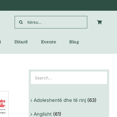
Search
for:
t
Ditarë
Evente
Blog
Adoleshentë dhe të rinj
(63)
Anglisht
(61)