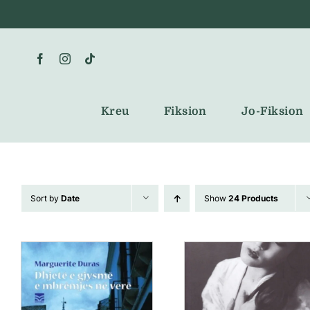
Skip
to
content
Kreu
Fiksion
Jo-Fiksion
Sort by
Date
Show
24 Products