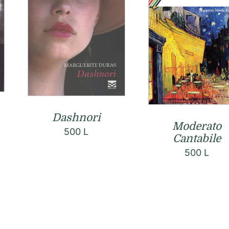
Dashnori
Moderato
500
L
Cantabile
500
L