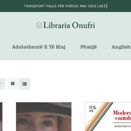
Adoleshentë E Të Rinj
Fëmijë
Anglish