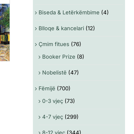
Biseda & Letërkëmbime
(4)
Blloqe & kancelari
(12)
Çmim fitues
(76)
Booker Prize
(8)
Nobelistë
(47)
Fëmijë
(700)
0-3 vjeç
(73)
4-7 vjeç
(299)
8-12 vjeç
(344)