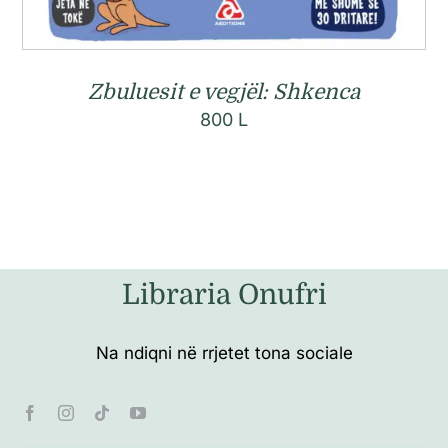
Zbuluesit e vegjël: Shkenca
800
L
Libraria Onufri
Na ndiqni në rrjetet tona sociale