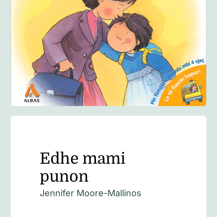
Anglisht
Ditarë
Evente
Blog
Edhe mami
punon
Jennifer Moore-Mallinos