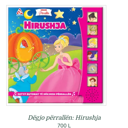
Dëgjo përrallën: Hirushja
700
L