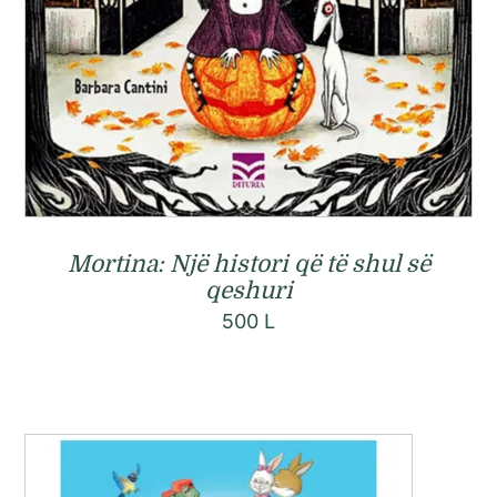
Mortina: Një histori që të shul së
qeshuri
500
L