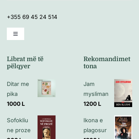
+355 69 45 24 514
Toggle
Navigation
Kushte të përgjithshme
Librat më të
Rekomandimet
pëlqyer
tona
Politikat e kthimeve
Ditar me
Jam
Politikat e privatësisë
pika
mysliman
1000
L
1200
L
Kontakt
Sofokliu
Ikona e
ne proze
plagosur