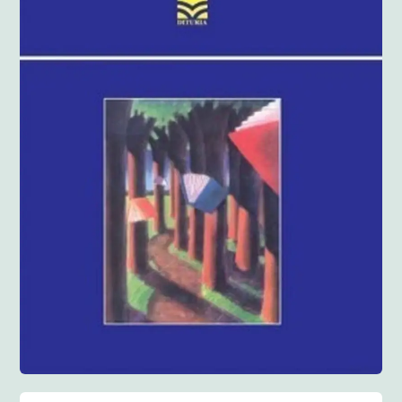
Anglisht
Ditarë
Evente
Blog