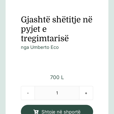
Gjashtë shëtitje në
pyjet e
tregimtarisë
nga
Umberto Eco
700
L
Sasi
Gjashtë
shëtitje
Shtoje në shportë