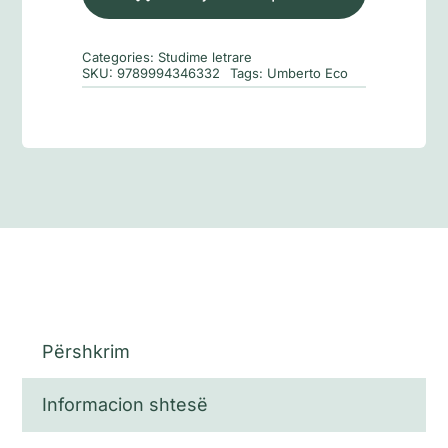
në
pyjet
Categories:
Studime letrare
e
SKU:
9789994346332
Tags:
Umberto Eco
tregimtarisë
Përshkrim
Informacion shtesë