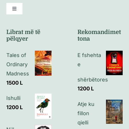
Toggle
Navigation
Kushte të përgjithshme
Librat më të
Rekomandimet
pëlqyer
tona
Politikat e kthimeve
Tales of
E fshehta
Politikat e privatësisë
Ordinary
e
Madness
shërbëtores
Kontakt
1500
L
1200
L
Ishulli
Atje ku
1200
L
fillon
qielli