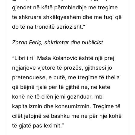
gjendet në këtë përmbledhje me tregime
të shkruara shkëlqyeshëm dhe me fuqi që
do të na tronditë seriozisht.”
Zoran Feriç, shkrimtar dhe publicist
“Libri i ri i Maša Kolanović është një prej
ngjarjeve vjetore të prozës, gjithsesi jo
pretenduese, e butë, me tregime të thella
që bëjnë fjalë për të gjithë ne, në këtë
kohë në të cilën jemi gozhduar, mbi
kapitalizmin dhe konsumizmin. Tregime të
cilët jetojnë së bashku me ne për një kohë
të gjatë pas leximit.”