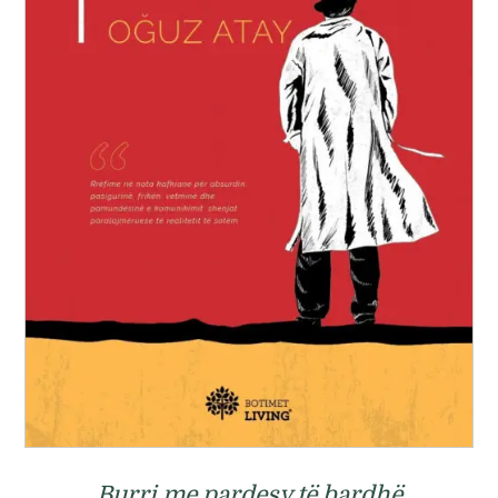
Burri me pardesy të bardhë