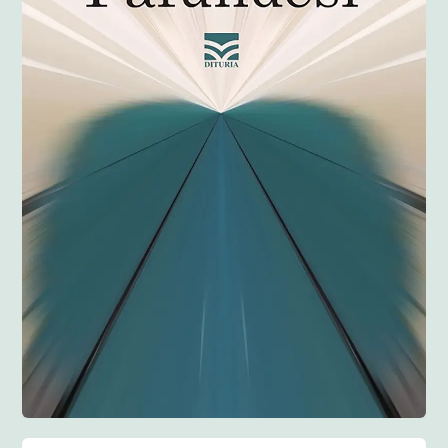
Anglisht
Ditarë
Evente
Blog