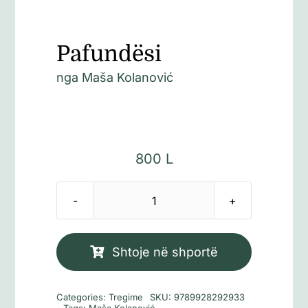
Pafundësi
nga
Maša Kolanović
800
L
Sasi
Pafundësi
Shtoje në shportë
Categories:
Tregime
SKU:
9789928292933
Tags:
Maša Kolanović