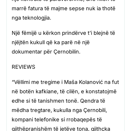
marrë fatura të majme sepse nuk ia thotë
nga teknologjia.
Një fëmijë u kërkon prindërve t’i blejnë të
njëjtën kukull që ka parë në një
dokumentar për Çernobilin.
REVIEWS
“Vëllimi me tregime i Maša Kolanović na fut
në botën kafkiane, të cilën, e konstatojmë
edhe si të tanishmen tonë. Qendra të
mëdha tregtare, kukulla nga Çernobili,
kompani telefonike si rrobaqepës të
gjithëpranishëm të jetëve tona, gjithçka