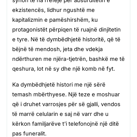
synon të na rrëfejë për absurditetin e
ekzistencës, lidhur ngushtë me
kapitalizmin e pamëshirshëm, ku
protagonistët përpiqen të ruajnë dinjitetin
e tyre. Në të dymbëdhjetë historitë, që të
bëjnë të mendosh, jeta dhe vdekja
ndërthuren me njëra-tjetrën, bashkë me të
qeshura, lot në sy dhe një komb në fyt.
Ka dymbëdhjetë histori me një sërë
temash mbërthyese. Një teze e moshuar
që i druhet varrosjes për së gjalli, vendos
të marrë celularin e saj në varr dhe u
kërkon familjarëve t’i telefonojnë një ditë
pas funeralit.