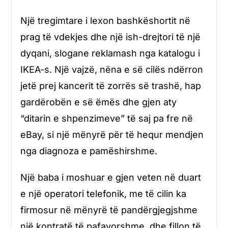
Një tregimtare i lexon bashkëshortit në
prag të vdekjes dhe një ish-drejtori të një
dyqani, slogane reklamash nga katalogu i
IKEA-s. Një vajzë, nëna e së cilës ndërron
jetë prej kancerit të zorrës së trashë, hap
gardërobën e së ëmës dhe gjen aty
“ditarin e shpenzimeve” të saj pa fre në
eBay, si një mënyrë për të hequr mendjen
nga diagnoza e pamëshirshme.
Një baba i moshuar e gjen veten në duart
e një operatori telefonik, me të cilin ka
firmosur në mënyrë të pandërgjegjshme
një kontratë të pafavorshme, dhe fillon të