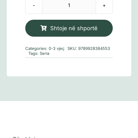
Sasi
Seria:
Biblioteka
Shtoje në shportë
e
Librushëve
Categories:
0-3 vjeç
SKU:
9789928384553
Tags:
Seria