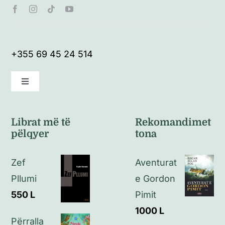
+355 69 45 24 514
Toggle
Navigation
Kushte të përgjithshme
Librat më të
Rekomandimet
pëlqyer
tona
Politikat e kthimeve
Zef
Aventurat
Politikat e privatësisë
Pllumi
e Gordon
550
L
Pimit
Kontakt
1000
L
Përralla