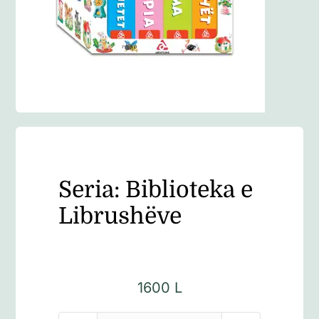
Anglisht
Ditarë
Evente
Blog
Seria: Biblioteka e
Librushëve
1600
L