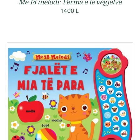
Me 18 melodi: Ferma e të vegjëlve
1400
L