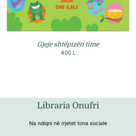
Gjeje shtëpizën time
400
L
Libraria Onufri
Na ndiqni në rrjetet tona sociale